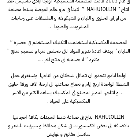
فى عام 2003 قامت المصممة المكسيكية اولجا ابادى بتاسيس خط
انتاج ” NAHUIOLLIN ” لتبدأ فى غزو عالم الموضة بشنط مصنعة
من اوراق الحلوى و اللبان و الشيكولاته و الملصقات على زجاجات
المشروبات والصودا …
المصممة المكسيكية استخدمت التكنيك المستخدم فى حضارة ”
المايان ” بهدف اعادة تدوير المواد التى نتخلص منها و تصميم منتج ”
متفرد ” لا يضاهيه اى منتج اخر ….
اولجا ابادى تتحدى ان تتماثل شنطتان من انتاجها وتستغرق عمل
الشنطة الواحدة اربع ايام و تحتاج صناعتها الى اربعة الآف ورقة حلوى
….و انتاجها المميز المصنع فى المكسيك يساعد الكثير من الاسر
المكسيكية على الحياة .
NAHUIOLLIN ابداع فى صناعة شنط السيدات بكافة احجامها
بالاضافة الى بعض الاكسسورات فى شكل محافظ و سيرتيت للشعر و
سلاسل مفاتيح و غوايش