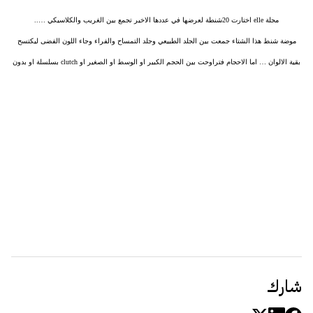
مجلة elle اختارت 20شنطة لعرضها في عددها الاخير تجمع بين الغريب والكلاسيكي …..
موضة شنط هذا الشتاء جمعت بين الجلد الطبيعي وجلد التمساح والفراء وجاء اللون الفضى ليكتسح
بقية الالوان … اما الاحجام فتراوحت بين الحجم الكبير او الوسط او الصغير او clutch بسلسلة او بدون
شارك