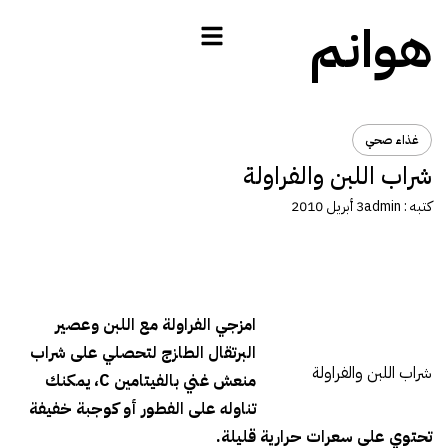
هوانم
غذاء صحي
شراب اللبن والفراولة
كتبه :
admin
3 أبريل 2010
امزجي الفراولة مع اللبن وعصير
البرتقال الطازج لتحصلي على شراب
شراب اللبن والفراولة
منعش غني بالفيتامين C، يمكنك
تناوله على الفطور أو كوجبة خفيفة
تحتوي على سعرات حرارية قليلة.