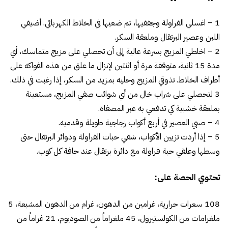
1 – اغسلي الفراولة وجففيها، ثم ضعيها في الخلاط الكهربائي. أضيفي
اللبن وعصير البرتقال وملعقة السكر.
2 – اخلطي المزيج بسرعة عالية إلى أن تحصلي على مزيج متماسك، أي
مدة 15 ثانية، متوقفة مرة أو اثنتين لإنزال ما علق من هذه الفواكه على
أطراف الخلاط. تذوقي المزيج وحليه بمزيد من السكر، إذا رغبت في ذلك.
3 لتحصلي على شراب خال من أي شوائب صفي المزيج، مستعينة
بملعقة خشبية كي تدفعي به عبر المصفاة.
4 – صبي العصير في أربع أكواب زجاجية طويلة وقدميه.
5 – إذا أردت تزيين الأكواب، شقي حبات الفراولة ودوائر البرتقال حتى
وسطها وعلقي حبة فراولة مع دائرة برتقال عند حافة كل كوب.
تحتوي الحصة على:
108 سعرات حرارية، غرامين من الدهون، غرام من الدهون المشبعة، 5
ملغرامات من الكولستيرول، 45 ملغراماً من الصوديوم، 21 غراماً من