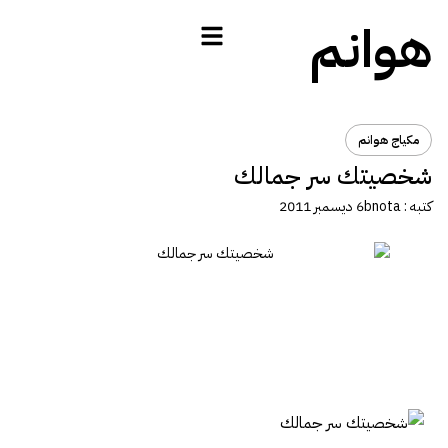
هوانم
مكياج هوانم
شخصيتك سر جمالك
كتبه :
bnota
6 ديسمبر 2011