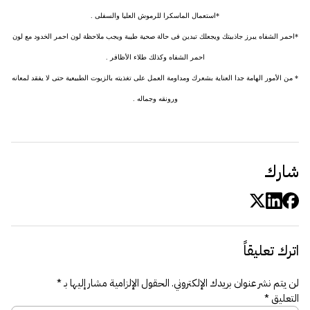
*استعمال الماسكرا للرموش العليا والسفلى .
*احمر الشفاه يبرز جاذبيتك ويجعلك تبدين فى حالة صحية طيبة ويجب ملاحظة لون احمر الخدود مع لون
احمر الشفاه وكذلك طلاء الأظافر .
* من الأمور الهامة جدا العناية بشعرك ومداومة العمل على تغذيته بالزيوت الطبيعية حتى لا يفقد لمعانه
ورونقه وجماله .
شارك
اترك تعليقاً
لن يتم نشر عنوان بريدك الإلكتروني.
الحقول الإلزامية مشار إليها بـ
*
التعليق
*