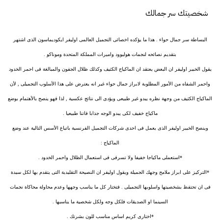
شخصيتك سر جمالك
البساطة سر جمال حواء . هذا ما يؤكده اخصائى التجميل العالمى اوليفر ايكوديماسون الذى اشتهر
بتقديم نصائحه لنجمات هوليوود واميرات المملكة المتحدة وموناكو .
يقول الخبير اوليفر ان البعض يعتقد ان الماكياج الكثيف وكذلك ظلال الجفون والمبالغة فى احمر الخدود
واحمر الشفاه من الأمور المطلوبة لابراز جمال حواء غير انه يعترض على هذا الأسلوب التجميلى , لأن
الماكياج الكثيف من وجهة نظره يبدو غير طبيعى ويؤدى الى نتائج عكسية , لذا فهو ينصح بالأهتمام بوضع
ماكياج خفيف لكى يبدو الوجه جذابا فاتنا طبيعيا .
وينصح الخبير اوليفر الذى يعمل فى احدى شركات التجميل الفرنسية باتباع الأسس التالية عند وضع
الماكياج :
*استعملى ماكياجا خفيفا ولا تسرفى فى استعمال الظلال واحمر الخدود .
*التركيز على ابراز ملامح وجهك الجميلة ويقول اوليفر ان النصيحة التقليدية التى يتقدم بها لكل سيدة
فى ان تحتفظ بشخصيتها واسلوبها التجميلى . فتختار كل ما يناسب وجهها وعدم محاولة محاكاة نجمات
السينما او الصديقات فلكل وجه ولكل شخصية ما يناسبها .
*اختارى كريم اساس مناسب للون بشرتك .