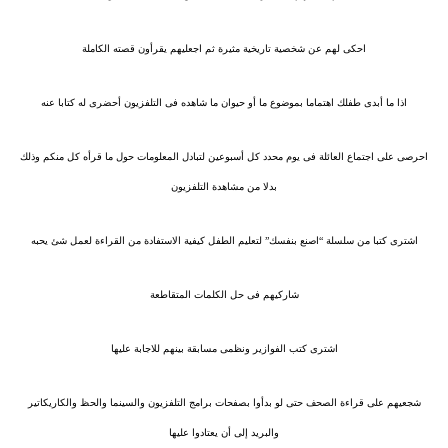
احكى لهم عن شخصية تاريخية مثيرة ثم اجعليهم يقرأون قصته الكاملة
اذا ما أبدى طفلك اهتماما بموضوع ما أو حيوان ما شاهده فى التلفزيون أحضرى له كتابا عنه
احرصى على اجتماع العائلة فى يوم محدد كل أسبوعين لتبادل المعلومات حول ما قرأه كل منكم وذلك
بدلا من مشاهدة التلفزيون
اشترى كتبا من سلسلة “اصنع بنفسك” لتعليم الطفل كيفية الاستفادة من القراءة لعمل شئ يحبه
شاركيهم فى حل الكلمات المتقاطعة
اشترى كتب الفوازير ونظمى مسابقة بينهم للاجابة عليها
شجعيهم على قراءة الصحف حتى لو بدأوا بصفحات برامج التلفزيون والسينما والحظ والكاريكاتير
والبريد إلى أن يعتادوا عليها