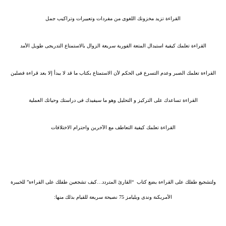
القراءة تزيد مخزونك اللغوى من مفردات وتعبيرات وتراكيب جمل
القراءة تعلمك كيفية استبدال المتعة الفورية سريعة الزوال بالاستمتاع التدريجى طويل الأمد
القراءة تعلمك الصبر وعدم التسرع فى الحكم لأن الاستمتاع بكتاب ما قد لا يبدأ إلا بعد قراءة فصلين
القراءة تساعدك على التركيز و التحليل وهو ما سيفيدك فى دراستك وحياتك العملية
القراءة تعلمك كيفية التعاطف مع الآخرين واحترام الاختلافات
ولتشجيع طفلك على القراءة يضع كتاب
“القارئ المتردد…كيف تشجعين طفلك على القراءة” للخبيرة
الأمريكىة وندى ويليامز 75 نصيحة سريعة للقيام بذلك منها: