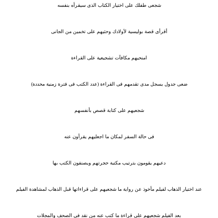
شجعى طفلك على اختيار الكتاب الذى سيقرأه بنفسه
أقرأى قصة بوليسية لأولادك وحثيهم على تخمين من الجانى
امنحيهم مكافآت تشجيعية على القراءة
ضعى جدول يسجل مدى تقدمهم فى القراءة (عدد الكتب فى فترة زمنية محددة)
شجعيهم على كتابة قصص بأنفسهم
فى حالة السفر لمكان ما اجعليهم يقرأون عنه
دعيهم يقومون بترتيب مكتبة حجرتهم ويصنفون الكتب بها
عند اختيار الذهاب لفيلم مأخوذ عن رواية ما شجعيهم على قراءاتها قبل الذهاب لمشاهدة الفيلم
بعد الفيلم شجعيهم على قراءة ما كتب عنه من نقد فى الصحف والمجلات