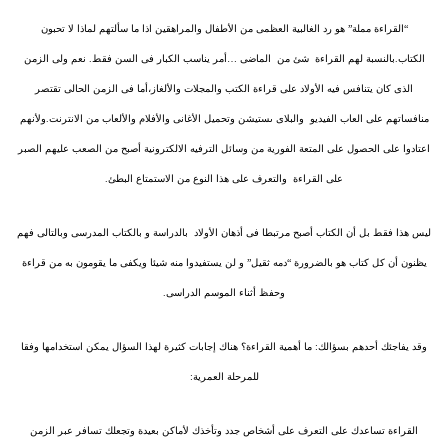
“القراءة مملة” هو رد الغالبية العظمى من الأطفال والمراهقين اذا ما سألتهم لماذا لا تحبون
الكتاب.بالنسبة لهم القراءة
شئ من
الماضى …أمر يناسب الكبار فى السن فقط. نعم ولى الزمن
الذى كان يتنافس فيه الأولاد على قراءة الكتب والمجلات والألغاز،أما فى الزمن الحالى تقتصر
منافساتهم على العاب الفيديو
والبلاى ىستيشن وتحميل الأغانى والأفلام والألعاب من الانترنت.ولأنهم
اعتادوا على الحصول على المتعة الفورية من وسائل الترفيه الالكترونية أصبح من الصعب عليهم الصبر
على القراءة
والتعرف على هذا النوع من الاستمتاع البطئ.
ليس هذا فقط بل أن الكتاب أصبح مرتبطا فى أذهان الأولاد
بالدراسة و بالكتاب المدرسى وبالتالى فهم
يظنون أن كل كتاب هو بالضرورة “دمه ثقيل” و لن يستفيدوا منه شيئا ويكفى ما يقومون به من قراءة
وحفظ أثناء الموسم الدراسى.
وقد يفاجئك أحدهم بسؤالك: ما أهمية القراءة؟ هناك إجابات كثيرة لهذا السؤال يمكن استخدامها وفقا
للمرحلة العمرية:
القراءة تساعدك على التعرف على أشخاص جدد وتأخذك لأماكن بعيدة وتجعلك تسافر عبر الزمن