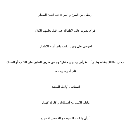
اربطى بين المرح و القراءة فى اذهان الصغار
اقرأى بصوت عالى لأطفالك حتى قبل تعلمهم الكلام
احرصى على وجود الكتب دائما أمام الأطفال
اجعلى اطفالك يشاهدونك وأنت تقرأىن وحاولى مشاركتهم عن طريق التعليق على الكتاب أو الضحك
على أمر طريف به
اصطحبى أولادك للمكتبة
تبادلى الكتب مع أصدقائك وأقاربك كهدايا
أبدأى بالكتب البسيطة و القصص القصيرة