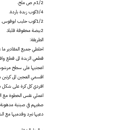
1/2م ص ملح.
3/4كوب زبدة باردة.
1/2كوب حليب ابوقوس.
2بيضة مخفوقة قليلا.
الطريقة:
اخلطي جميع المقادير ما ع
قطعي الزبدة الى قطع وافر
اعجنيها على سطح مرشوش 
اقسمي العجين الى كرتين م
افردي كل كرة على شكل دائرة 
اعملي نفس الخطوة مع ال
صفيهم في صينية مدهونة وباعدي بينهما
دعيها تبرد وقدميها مع الش