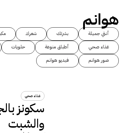
هوانم
أنتي جميلة
بشرتك
شعرك
مكي
غذاء صحي
أطباق منوعة
حلويات
صور هوانم
فيديو هوانم
غذاء صحي
سكونز بالج
والشبت