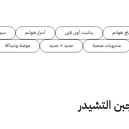
اج هوانم
بنانيت أون لاين
أسرار هوانم
سين
مشروبات صحية
جديد × جديد
موضة وشياكة
بن التشيدر