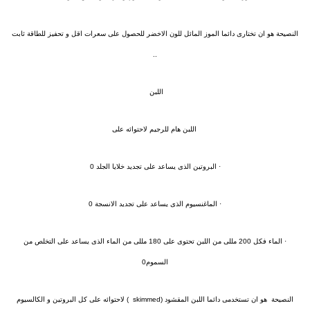
النصيحة هو ان تختارى دائما الموز المائل للون الاخضر للحصول على سعرات اقل و تحفيز للطاقة ثابت
..
اللبن
اللبن هام للرجيم لاحتوائه على
· البروتين الذى يساعد على تجديد خلايا الجلد 0
· الماغنسيوم الذى يساعد على تجديد الانسجة 0
· الماء فكل 200 مللى من اللبن تحتوى على 180 مللى من الماء الذى يساعد على التخلص من
السموم0
النصيحة هو ان تستخدمى دائما اللبن المقشود (skimmed ) لاحتوائه على كل البروتين و الكالسيوم