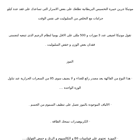
مونيكا جرين خبيرة التخسيس البريطانية تطلعك على بعض الاسرار التى تساعدك على فقد عدة كيلو
جرامات مع التخلص من السليوليت فى نفس الوقت
تقول مونيكا اضيفى عدد 3 موزات و 500 مللى على الاقل يوميا لنظام الرجيم الذى تتبعيه لتضمنى
فقدان بعض الوزن و خفض السليوليت .
الموز
· هذا النوع من الفاكهة يعد مصدر رائع للغذاء و لا يضيف سوى 95 من السعرات الحرارية عند تناول
الوزة الواحدة ….
· الالياف الموجودة بالموز تعمل على تنظيف السموم من الجسم .
· الكربوهيدرات تمنحك الطاقة .
· الموزة تحتوى على فيتامينات B6 و الكالسيوم و الزنك و حمض الفوليك….