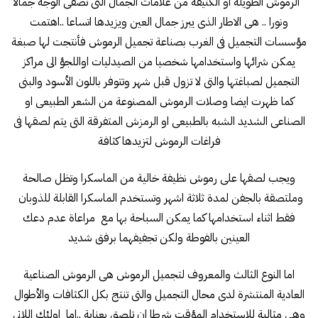
الرموش الطويلة او الكثيفة من علامات الجمال التى تضفى الوجه جمالا
ونورا .. هى الاطار الذى يبرز جمال العين ويزيدها اتساعا ..اهتمت
مؤسسات التجميل فى الغرب بصناعة تجميل الرموش فأنتجت لها صبغة
يمكن شرائها واستخدامها شخصيا من الصيدليات اواللجؤ الى مراكز
التجميل لصباغتها والتى لا تزول قبل شهر وتتوفر باللون الأسود والبنى
كما ظهرت ايضا وصلات الرموش المصنوعة من الشعر الطبيعى او
الصناعى الشديد الشبه بالطبيعى او الرمزش المتفرقة التى يتم لصقها فى
فراغات الرموش لتزيدها كثافة
ويجب لصقها على رموش نظيفة خالية من الماسكرا وتظل صالحة
وملتصقة بالجفن لمدة ثلاثة اشهر وتستخدم الماسكرا القابلة للذوبان
فقط اثناء استخدامها كما يمكن السباحة بها مع مراعاة عدم دعك
العينين بالفوطة ولكن تجفيفهما برفق شديد
اما النوع الثالث والمعروف لتجميل الرموش هى الرموش الصناعية
العادية المنتشرة لدى محال التجميل والتى تنتج بكل الكثافات والأطوال
وهى مثالية للاستخدام المؤقت شرطا ان تلصق بعناية ..اما اولئك اللاتى