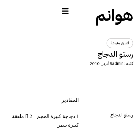
هوانم
أطباق منوعة
رستو الدجاج
كتبه :
admin
5 أبريل 2010
المقادير
رستو الدجاج
1 دجاجة كبيرة الحجم –  2 ملعقة
كبيرة سمن