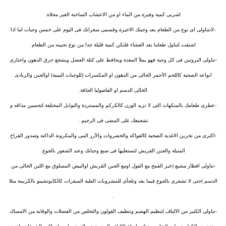
اشربى كمية وفيرة من الماء او من الاعشاب الساخنة الغير محلاة.
-لاتتناولى اى نوع من الطعام بعد وجبتك الاخيرة وقسمى سعراتك فى اليوم على خمس وجبات اما اذا
اشتقت لتناول طعاما بعد العشاء فلتكن كمية قليلة جدا من نوع تحبينه من الطعام.
-تناولى البروتين فى كل وجبة فهو يملأ المعدة ويحافظ على كتلة العضل ويشجع حرق الدهون واختارى
انواعه الصحية كاللحم الأحمر الخالى من الدهون او المكسرات (للوجبات البينية) اوالجبن والزبادى
الخالى الدسم او الفاصوليا الجافة.
-عطرى طعامك بالمنكهات التى لا تزيد الوزن كالكركم والمستردة والتوابل المختلفة لتحسين مذاقه و
تشجيعك على المضى فى الرجيم .
-اكثرى من تخزين الاغذية الصحية كالفواكه والخضروات والأرز البنى والمكرونة الداكنة وصدور الفراخ
المتبلة والجبن القريش لتستغليها فى صنع وجباتك وعند الشعور بالجوع.
-تناولى افطار مشبع (خبز القمح مع الفول اومع الجبن القريش اوالبيض المسلوق مع اللبن الخالى من
الدسم )حتى لا تشعرى بالجوع فيما بعد وتلجأى للمشروبات العلية السعرات كالكابوتشينو بالكريمة مثلا
.
-تناولى الكثير من الالياف لتنظيم الهضم وتنظيف القولون والتخلص من الفضلات والوقاية من الامساك