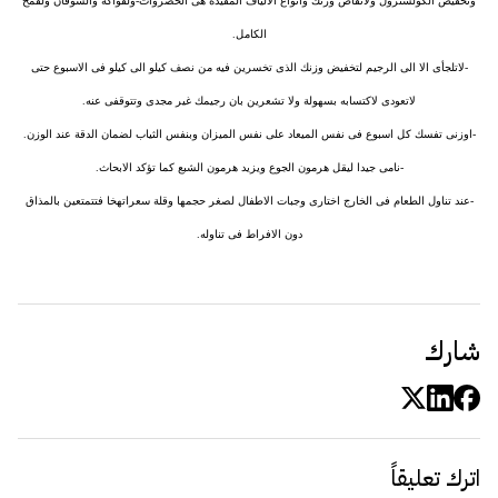
وتخفيض الكولسترول ولانقاص وزنك وانواع الالياف المفيدة هى الخضروات-ولفواكه والشوفان ولقمح
الكامل.
-لاتلجأى الا الى الرجيم لتخفيض وزنك الذى تخسرين فيه من نصف كيلو الى كيلو فى الاسبوع حتى
لاتعودى لاكتسابه بسهولة ولا تشعرين بان رجيمك غير مجدى وتتوقفى عنه.
-اوزنى تفسك كل اسبوع فى نفس الميعاد على نفس الميزان وبنفس الثياب لضمان الدقة عند الوزن.
-نامى جيدا ليقل هرمون الجوع ويزيد هرمون الشبع كما تؤكد الابحاث.
-عند تناول الطعام فى الخارج اختارى وجبات الاطفال لصغر حجمها وقلة سعراتهخا فتتمتعين بالمذاق
دون الافراط فى تناوله.
شارك
اترك تعليقاً