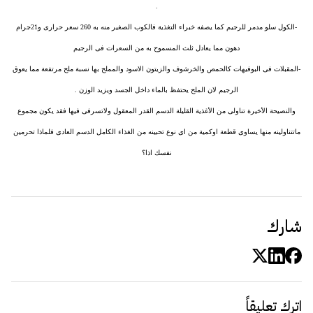
.
-الكول سلو مدمر للرجيم كما يصفه خبراء التغذية فالكوب الصغير منه به 260 سعر حرارى و21جرام
دهون مما يعادل ثلث المسموح به من السعرات فى الرجيم
-المقبلات فى البوفيهات كالحمص والخرشوف والزيتون الاسود والمملح بها نسبة ملح مرتفعة مما يعوق
الرجيم لان الملح يحتفظ بالماء داخل الجسد ويزيد الوزن .
والنصيحة الأخيرة تناولى من الأغذية القليلة الدسم القدر المعقول ولاتسرفى فيها فقد يكون مجموع
ماتتناولينه منها يساوى قطعة اوكمية من اى نوع تحبينه من الغذاء الكامل الدسم العادى فلماذا تحرمين
نفسك اذا؟
شارك
اترك تعليقاً