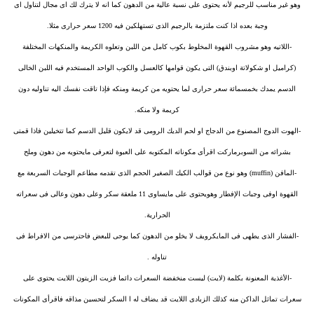
وهو غير مناسب للرجيم لأنه يحتوى على نسبة عالية من الدهون كما انه لا يترك لك اى مجال لتناول اى
وجبة بعده اذا كنت ملتزمة بالرجيم الذى تستهلكين فيه 1200 سعر حرارى مثلا.
-اللاتيه وهو مشروب القهوة المخلوط بكوب كامل من اللبن وتعلوه الكريمة والمنكهات المختلفة
(كراميل او شكولاتة اوبندق) التى يكون قوامها كالعسل والكوب الواحد المستخدم فيه اللبن الخالى
الدسم يمدك بخمسمائة سعر حرارى لما يحتويه من كريمة ومنكه فإذا تاقت نفسك اليه تناوليه دون
كريمة ولا منكه.
-الهوت الدوج المصنوع من الدجاج او لحم الديك الرومى قد لايكون قليل الدسم كما تتخيلين فاذا قمتى
بشرائه من السوبرماركت اقرأى مكوناته المكتوبه على العبوة لتعرفى مايحتويه من دهون وملح
-المافن (muffin) وهو نوع من قوالب الكيك الصغير الحجم الذى تقدمه مطاعم الوجبات السربعة مع
القهوة اوفى وجبات الإفطار وهويحتوى على مايساوى 11 ملعقة سكر وعلى دهون وعالى فى سعراته
الحرارية.
-الفشار الذى يطهى فى المايكرويف لا يخلو من الدهون كما يوحى للبعض فاحترسى من الافراط فى
تناوله .
-الأغذية المعنونة بكلمة (لايت) ليست منخفضة السعرات دائما فزيت الزيتون اللايت يحتوى على
سعرات تماثل الداكن منه كذلك الزبادى اللايت قد يضاف له ا السكر لتحسين مذاقه فاقرأى المكونات