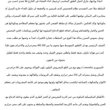
احيانا يواجهك مأزق اختيار الطبق المناسب لرجيمك اثناء العشاء فى الخارج فلا تجدى انسب من
السلطة مثلا حتى لاتفسدى نظام التخسيس الذى تلتزمين به والحقيقة ان تناول الغذاء خارج المنزل له
محاذيره التى لايمكن توقعها اطلعى على القائمة التالية من الأغذية التى تبدو لك قليلة السعرات ولكن
مكوناتها تؤكد العكس :-السيزار سالاد او سلطة القيصر التى تشتهر بها معظم المطاعم ومكوناتها هى
الخس والخيار والطماطم ويمكن اضافة قطع الدجاج المشوية لها اوالجبن ومكعبات الخبز المحمص
وتتبل بصوص السيزر سالاد هذا النوع من السلطات تختاره الكثيرات لتبدأ به وجبتها ثم تطلب بعده
الصنف الرئيسى مع ان االطبق المتوسط منها يحتوى ما بين 300 400 سعرحرارى و30جرام دهون فإذا
كنت من هواته تناولى نصفه فقط واطلبى صوص التتبيل وحده وضعى منه ملعقة واحدة فقط لتقليل
محتواه من الدهون .
-السموزى smoothy ) ) وهو نوع من الثلج المجروش الملون بلون الفواكه ويحتوى على 80 جرام من
السكر وتصل سعراته الى 350 سعر حرارى ويفتقد الى البروتينات والفاكهة به معدومة ويعتمد على
الالوان والمنكهات الصناعية ليكتسب مذاق الفاكهة ولونها وهو موجود فى قائمة المشروبات فى معظم
المقاهى .
-الأطباق المكسيكية المكونة من خبز الذرة المقرمش او الخبز الطرى الذى يطوى وداخلة الدجاج مع
الجبن والفاصوليا ويقدم الى جانبه الكريمة الحامضية والشطة والسلطة و يحتوى على الف سعر حرارى