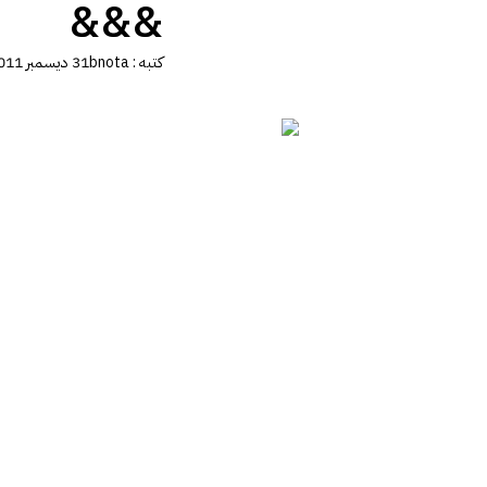
&&&
كتبه :
bnota
31 ديسمبر 2011