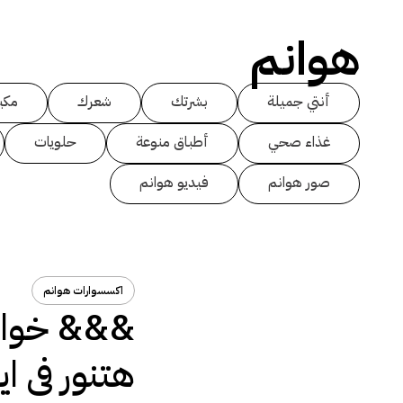
هوانم
أنتي جميلة
بشرتك
شعرك
مكي
غذاء صحي
أطباق منوعة
حلويات
صور هوانم
فيديو هوانم
اكسسوارات هوانم
&&& خوات
هتنور فى ا