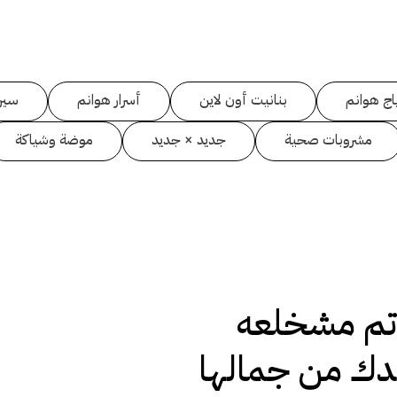
اج هوانم
بنانيت أون لاين
أسرار هوانم
سين
مشروبات صحية
جديد × جديد
موضة وشياكة
م مشخلعه
يدك من جمالها