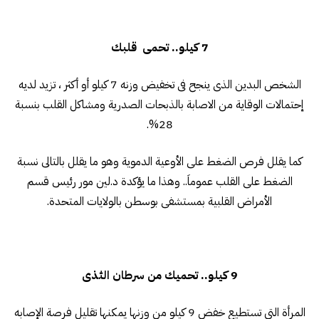
7 كيلو.. تحمى قلبك
الشخص البدين الذى ينجح فى تخفيض وزنه 7 كيلو أو أكثر ، تزيد لديه
إحتمالات الوقاية من الاصابة بالذبحات الصدرية ومشاكل القلب بنسبة
28%.
كما يقلل فرص الضغط على الأوعية الدموية وهو ما يقلل بالتالى نسبة
الضغط على القلب عموماَ.. وهذا ما يؤكدة د.لين مور رئيس قسم
الأمراض القلبية بمستشفى بوسطن بالولايات المتحدة.
9 كيلو.. تحميك من سرطان الثذى
المرأة التى تستطيع خفض 9 كيلو من وزنها يمكنها تقليل فرصة الإصابه