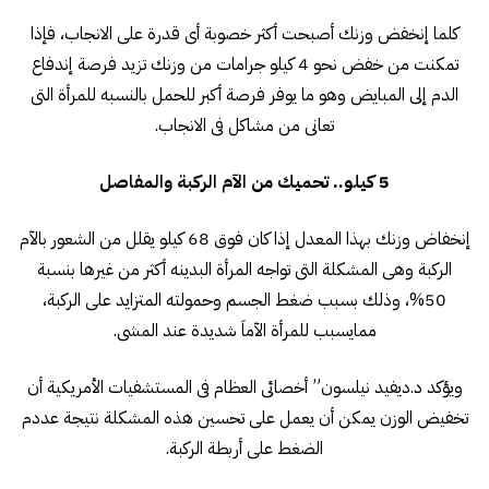
كلما إنخفض وزنك أصبحت أكثر خصوبة أى قدرة على الانجاب، فإذا
تمكنت من خفض نحو 4 كيلو جرامات من وزنك تزيد فرصة إندفاع
الدم إلى المبايض وهو ما يوفر فرصة أكبر للحمل بالنسبه للمرأة التى
تعانى من مشاكل فى الانجاب.
5 كيلو.. تحميك من الآم الركبة والمفاصل
إنخفاض وزنك بهذا المعدل إذا كان فوق 68 كيلو يقلل من الشعور بالآم
الركبة وهى المشكلة التى تواجه المرأة البدينه أكثر من غيرها بنسبة
50%، وذلك بسبب ضغط الجسم وحمولته المتزايد على الركبة،
ممايسبب للمرأة الآماَ شديدة عند المشى.
ويؤكد د.ديفيد نيلسون” أخصائى العظام فى المستشفيات الأمريكية أن
تخفيض الوزن يمكن أن يعمل على تحسين هذه المشكلة نتيجة عددم
الضغط على أربطة الركبة.