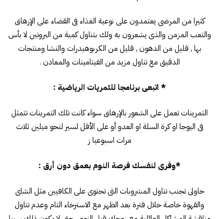
كثيرا من المرضى يعتمدون على نوعية الغذاء فى القضاء على الإرهاق
والتعب المزمن والذى يشعرون به ولك بتناول كمية من البروتين لا بأس
بها , قليل من الدهون , قليل من الكربوهيدرات والنشا ومنتجات
الدقيق مع تناول مزيد من الفيتامينات والمعادن .
* اتبعى برنامجا للتمريات الرياضية :
التمرينات تعمل على الشعور بالإرهاق سواء كانت تلك التمرينات تتمثل
فى اليوجا او كرة السلة او العدو أو على الأقل لسير لنحو ميلين ثلاث
مرات اسبوعيا ز
*وفرى لنفسك فرصة النوم بعمق دون أرق :
حاولى تجنب تناول المشروبات التى تحتوى على الكافيين مثل الشاى
والقهوة خاصة خلال فترة بعد الظهر مع الاسترخاء التام وعدم تناول
مناقشة المشاكل العائلية مع زوجك قبل النوم , حتى لا يكون ذلك سببا