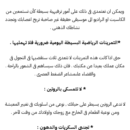
ويمكن ان تعتمدى فى ذلك على أمور ترفيهية بسيطة كأن تستمعين من
الكاسيت او الـراديو الى موسيقى خفيفة غير صاخبة تريح اعصابك وتجدد
نشاطك الذهنـى .
*التمرينات الرياضية البسيطة اليومية ضرورية فلا تهمليها .
حتى اذا كانت هذه التمرينات لا تتعدى ثلاث سنقضيها فى التجول فى
مكان عملك بعيدا عن مكتبك . فان ذلك سيساهم فى الشعور بالراحة .
والقضاء علىمشاعر الضغط العصرى .
* لا تتمسكى بالروتين :
لا تدعى الروتين يسيطر على حياتك , نوعى من اسلوبك فى تغيير المعيشة
ومن نوعية الطعام فى الخارج مع زوجك واولادك من وقت لآخر .
* تجنبى السكريات والدهون :