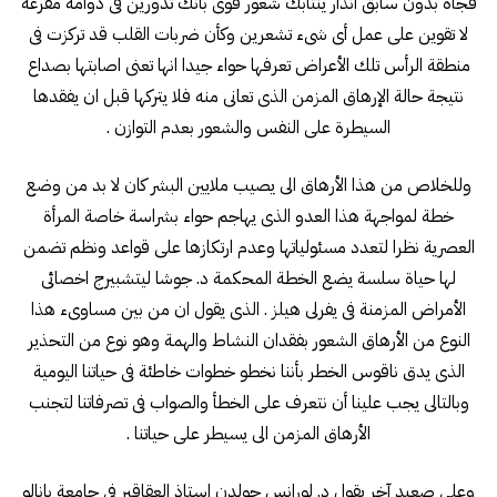
فجأة بدون سابق انذار ينتابك شعور قوى بأنك تدورين فى دوامة مفرغة
لا تقوين على عمل أى شىء تشعرين وكأن ضربات القلب قد تركزت فى
منطقة الرأس تلك الأعراض تعرفها حواء جيدا انها تعنى اصابتها بصداع
نتيجة حالة الإرهاق المزمن الذى تعانى منه فلا يتركها قبل ان يفقدها
السيطرة على النفس والشعور بعدم التوازن .
وللخلاص من هذا الأرهاق الى يصيب ملايين البشر كان لا بد من وضع
خطة لمواجهة هذا العدو الذى يهاجم حواء بشراسة خاصة المرأة
العصرية نظرا لتعدد مسئولياتها وعدم ارتكازها على قواعد ونظم تضمن
لها حياة سلسة يضع الخطة المحكمة د. جوشا ليتشبيرج اخصائى
الأمراض المزمنة فى يفرلى هيلز . الذى يقول ان من بين مساوىء هذا
النوع من الأرهاق الشعور بفقدان النشاط والهمة وهو نوع من التحذير
الذى يدق ناقوس الخطر بأننا نخطو خطوات خاطئة فى حياتنا اليومية
وبالتالى يجب علينا أن نتعرف على الخطأ والصواب فى تصرفاتنا لتجنب
الأرهاق المزمن الى يسيطر على حياتنا .
وعلى صعيد آخر يقول د. لورانس جولدن استاذ العقاقير فى جامعة بانالو