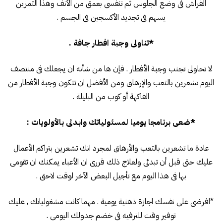
الفراش فى وضع الجلوس ثم تنفسى بعمق من الأنف وهذا التمرين
يسهم فى تجديد الأكسجين فى الجسم .
*تناولى وجبة افطار جافة .
لا تحاولى تجنب وجبة الأفطار . فإن ها من شأنه ان يجعلك فى منتصف
اليوم تشعرين بالتعب والإرهاق ومن الأفضل ان تتكون وجبة الأفطار من
الفاكهة أو كوب من البليلة .
*ضعى برنامجا يوميا لمسئولياتك وابدئى بالأولويات :
عادة ما تشعرين بالتعب والأرهاق لمجرد انك تشعرين بتراكم الأعمال
عليك حتى قبل أن تبدئى ولعلاج ذلك قررى ان الأعباء يمكنك ان تقومى
بها فى هذا اليوم مع تأجيل البعض الآخر لوقت لاحق .
*افرضى على نفسك اجازة ذهنية يومية . مهما كانت مشغولياتك , عليك
توفير وقت للترفيه فى خضم جدولك اليومى .