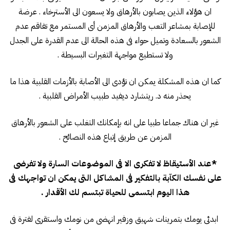
ان هؤلاء الذين يصابون بالأرهاق ولا يسعون الى الأسترخاء . عرضة
للإصابة بمشاعر التعب والأرهاق المزمن أى المستمر مع تفاقم عدم
الشعور بالسعادة وتميل حواء فى هذه الحالة الى عدم القدرة على الجدل
ولا تستطيع مواجهة التغيرات البسيطة .
كما ان هذه المشكلة يمكن ان تؤدى الى الأصابة بالأزمات القلبية هذا ما
يحذر منه د. ريتشارد ديفيد طبيب الأمراض القلبية .
غير ان هناك جماعا طبيا على انه بإمكانك التغلب على الشعور بالأرهاق
المزمن عن طريق إتباع هذه النصائح .
*عند الأستيقاظ لا تفكرى الا فى الموضوعات السارة ولا تفرضى
على نفسك الكآبة بالتفكير فى المشاكل التى يمكن ان تواجهك فى
هذا اليوم ابتسمى للحياة تبتسم لك الأقدار .
ابدئى يومك بتمرينات شهيق وزفير انهضى من نومك واستقرى لفترة فى