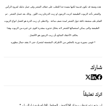
هذه وصفة قد تكون قديمة لكنها مفيدة جدا للتغلب على جفاف الشعر وفى عمل تدليك لفروة الرأس
والشعر بأحد الزيوت الطبيعية كزيت الزيتون او زيت الذرةاو زيت اللوز , وذلك بعد غسل الشعر . ثم
القيام بلف منشفة دافئة حول الشعر لمدة نصف ساعة . ولاحظى ان زيت الذرة هو افضل انواع الزيوت
الطبيعية والتى يمكن استعمالها للشعر لانه يتخلل جذوره بمقدرة اقوى عن غيره من الزيوت وهذا
يخالف الأعتقاد الشائع بأن زيت الزيتون هو الأفضل .
* قومى بصورة دورية بالتخلص من الأطراف المقصفة لشعرك حتى لا يفقد جمال مظهره
شارك
اترك تعليقاً
لن يتم نشر عنوان بريدك الإلكتروني.
الحقول الإلزامية مشار إليها بـ
*