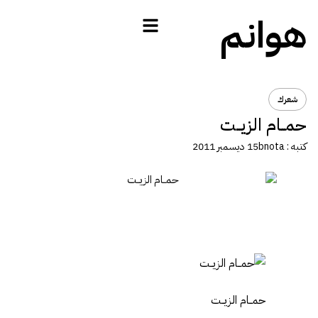
هوانم
شعرك
حمــام الزيــت
كتبه :
bnota
15 ديسمبر 2011
حمــام الزيــت