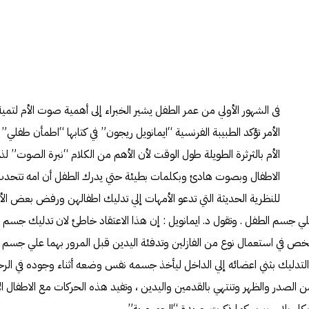
فى الشهور الأولي من عمر الطفل يشير الخبراء إلى أهمية صوت الأم لتمي
الأمر تؤكد الطبيبة الفرنسية “ايمانويل ريجون” في كتابها “اطمأن طفلي” أ
الأم بالثرثرة الطويلة طول الوقت لأن الأهم من الكلام “نبرة الصوت” 
الاطفال وبصوت هادئ وبكلمات بطيئة حتي يدرك الطفل أن امه تتحدث 
للنظرية الحديثة التي تدعو الأمهات إلي تدليك اطفالهن ورفض بعض ال
ي جسم الطفل . وتقول د. ايمانويل : إن هذا الاعتقاد خاطئ لان تدليك جسم 
تلخص في استعمال نوع من الفازلين وتدفئة اليدين قبل المرور بهما علي جسم
أم التدليك بثني اعضائه إلي الداخل ليأخذ جسمه نفس وضعه أثناء وجوده في ال
من الصدر والظهر وتنتهي بالقدمين واليدين ، وتفيد هذه الحركات مع الاطفال ال