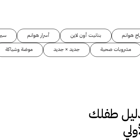
اج هوانم
بنانيت أون لاين
أسرار هوانم
سين
مشروبات صحية
جديد × جديد
موضة وشياكة
ليل طفلك
ولي