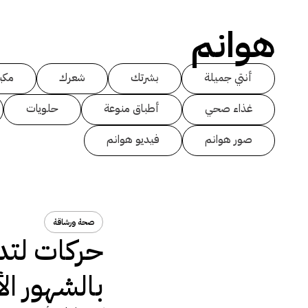
هوانم
أنتي جميلة
بشرتك
شعرك
مكي
غذاء صحي
أطباق منوعة
حلويات
صور هوانم
فيديو هوانم
صحة ورشاقة
حركات لتد
بالشهور الأ