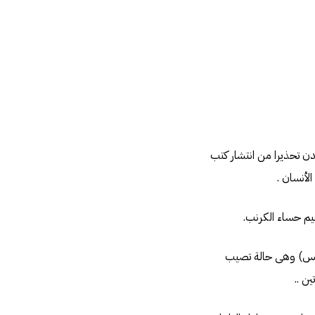
ن تحذيرا من انتشار كتب
الأنسان .
يم حساء الكرنب.
نوزس) وهى حالة تصيب
ن ..