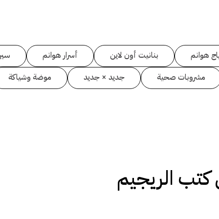
اج هوانم
بنانيت أون لاين
أسرار هوانم
سين
مشروبات صحية
جديد × جديد
موضة وشياكة
كتب الريجيم