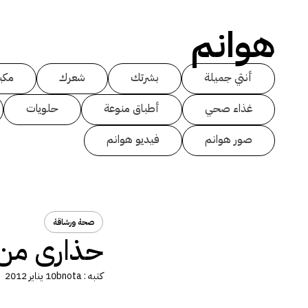
هوانم
أنتي جميلة
بشرتك
شعرك
مكي
غذاء صحي
أطباق منوعة
حلويات
صور هوانم
فيديو هوانم
صحة ورشاقة
حذارى من 
كتبه :
bnota
10 يناير 2012