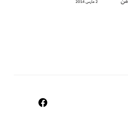
لة ربيع وصيف 2014 من
2 مارس 2014