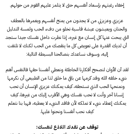
إخفاء رغبتهم بإسعاد أنفسهم حتى لا يتلمز عليهم القوم من حولهم.
عزيزي وعزيزتي من لا يجدون من يمنح أنفسهم ويغمرها بالعطف
والحنان ويعيشون عيشة قاسية تخلو من دفء الحب ولمسة التدليل
التي يبحث عنها كل إنسان مع غيره، إذا نظرت داخل نفسك جيدا ستجد
أن لديك القدرة على تعويض كل ما ينقصك من الحب لكنك لا تلتفت
إليه، وسوف نساعدك بنصائحنا البسيطة التالية:
لقد آن الأوان لنصحح أفكارنا الخاطئة ونعطي أنفسنا حقها فالنفس أهم
شيء خلقه الله وقد كرمها عن باقي ما خلق لذا من الطبيعي أن نكرمها
ونمنحها الحب الذي تستحقه، كيف يمكنك عزيزي الإنسان أن تحب
إنسانا آخر وأنت لا تحب نفسك وهي الأقرب إليك من غيرها، كيف
يمكنك إعطاء شيء لا تملكه لأن فاقد الشيء لا يعطيه، فهيا بنا نتعلم
كيف نحب أنفسنا ونحنوا عليها.
توقف عن نقدك اللاذع لنفسك: