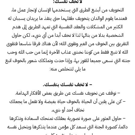
لا تخف نفسك:
التخويف من أبشع الطرق التي يستخدمها الإنسان لإنجاز عمل ما،
فعندما يقوم الوالدان يتخويف طفلهما حتى ينفذ ما يريدان يسببان له
الكثير من المشكلات والعقد النفسية التي تمهد الطريق إلى هدم
الشخصية بدلا من بنائها لذا لا تخف أبدا من أي شيء، لكن حاول
التفريق بين الخوف من الغير وتقوى الله؛ لأن هناك فرقا شاسعا فتقوى
الله لا تنبع فقط من كوننا نخشى عذاب الآخرة إنما من حب الله وحب
جنته التي نسعى جميعا للفوز بها، وإذا حدث وتملكك شعور بالخوف اتبع
ما يلي لتتخلص منه:
– لا تخف نفسك بنفسك.
– توقف عن تخويف نفسك عن طريق بعض الأفكار الهدامة.
– كن على يقين أن الحياة بالخوف حياة بغيضة ولا تفعل ما يجعلك
تخاف أحد أو شيء.
– حاول العثور على صورة تصورية بعقلك تمنحك السعادة وتذكرها
دائما، كصورة الجنة التي تسعد كل مؤمن عندما يتذكرها ويتخيل نفسه