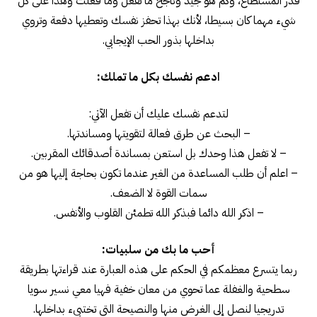
قدر المستطاع، وكم هو جيد وناجح ما تفعل وما فعلت وهذا على كل
شيء مهما كان بسيطا، لأنك بهذا تحفز نفسك وتعطيها دفعة وتروي
بداخلها بذور الحب الإيجابي.
ادعم نفسك بكل ما تملك:
لتدعم نفسك عليك أن تفعل الآتي:
– البحث عن طرق فعالة لتقويتها ومساندتها.
– لا تفعل هذا وحدك بل استعن بمساندة أصدقائك المقربين.
– اعلم أن طلب المساعدة من الغير عندما تكون بحاجة إليها هو من
سمات القوة لا الضعف.
– اذكر الله دائما فبذكر الله تطمئن القلوب والأنفس.
أحب ما بك من سلبيات:
ربما يتسرع معظمكم في الحكم على هذه العبارة عند قراءتها بطريقة
سطحية والغفلة عما تحوي من معان خفية فهيا معي نسير سويا
تدريجيا لنصل إلى الغرض منها والنصيحة التي تختبيء بداخلها.