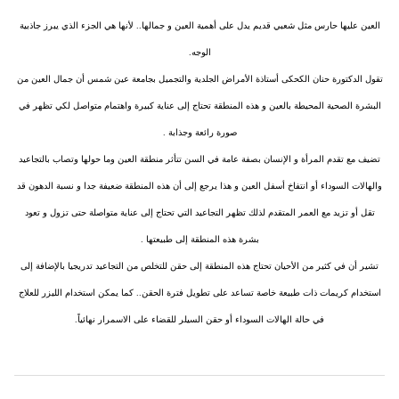
العين عليها حارس مثل شعبي قديم يدل على أهمية العين و جمالها.. لأنها هي الجزء الذي يبرز جاذبية
الوجه.
تقول الدكتورة حنان الكحكى أستاذة الأمراض الجلدية والتجميل بجامعة عين شمس أن جمال العين من
البشرة الصحية المحيطة بالعين و هذه المنطقة تحتاج إلى عناية كبيرة واهتمام متواصل لكي تظهر في
صورة رائعة وجذابة .
تضيف مع تقدم المرأة و الإنسان بصفة عامة في السن تتأثر منطقة العين وما حولها وتصاب بالتجاعيد
والهالات السوداء أو انتفاخ أسفل العين و هذا يرجع إلى أن هذه المنطقة ضعيفة جدا و نسبة الدهون قد
تقل أو تزيد مع العمر المتقدم لذلك تظهر التجاعيد التي تحتاج إلى عناية متواصلة حتى تزول و تعود
بشرة هذه المنطقة إلى طبيعتها .
تشير أن في كثير من الأحيان تحتاج هذه المنطقة إلى حقن للتخلص من التجاعيد تدريجيا بالإضافة إلى
استخدام كريمات ذات طبيعة خاصة تساعد على تطويل فترة الحقن.. كما يمكن استخدام الليزر للعلاج
في حالة الهالات السوداء أو حقن السيلر للقضاء على الاسمرار نهائياً.