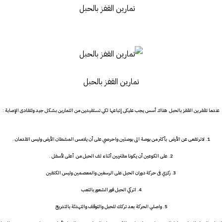
تمارين القفز بالحبل
عندما تقفرين القفز بالحبل هناك أسس يجب عليكى إتباعها لكي تستفيدين من التمارين بشكل جيد ولتفادى الإصابة :
1. لاترتفعى عن الأرض بأكثر من بوصة الى بوصتين واحرصي على أن يلامس المشطان الأرض وليس القدمان .
2. على الكوعين أن يكونا مقتربين أثناء لف الحبل من أعلى لأسفل .
3. ركزي فى حركة دوران الحبل على الرسغين والمعصمين وليس الكتفين
4. اتركي الحبل فور الشعور بالتعب
5. واصلي الحركة بعد تركك للحبل والتوقف والتهدئة بالتدريج