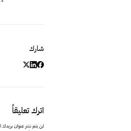
6. اختاري الحبل المناسب لطولك عن طريق وضع احد القدمين على الحبل وشدى الحبل لأعلى بحيث لايتعدى مستوى الإبطين
شارك
اترك تعليقاً
لن يتم نشر عنوان بريدك الإ