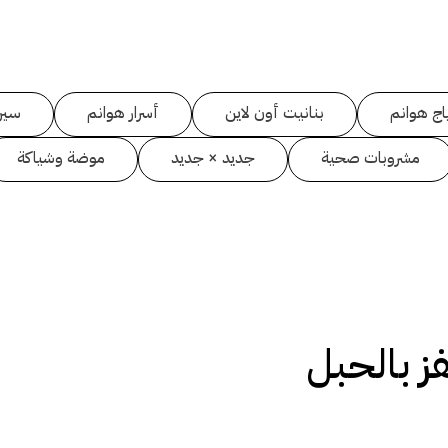
اج هوانم
بنانيت أون لاين
أسرار هوانم
سين
مشروبات صحية
جديد × جديد
موضة وشياكة
فز بالحبل