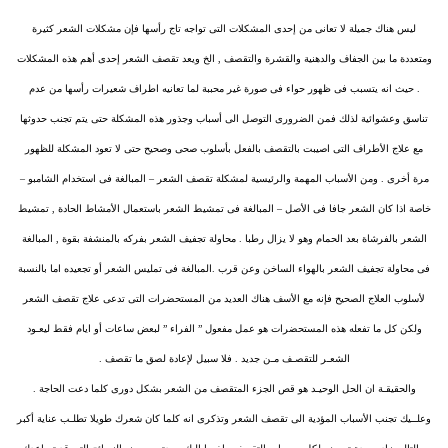
ليس هناك جميلة لا تعانى من إحدى المشكلات التى تواجه تاج رأسها فإن مشكلات الشعر كثيرة
ومتعددة ما بين الجفاف والدهنية والقشرة والتقصف , الخ ويعد تقصف الشعر إحدى أهم هذه المشكلات
. حيث انه يتسبب فى ظهور حواء فى صورة غير محببة لما تعانيه اطراف شعيرات رأسها من عدم
تناسق وعشوائية لذلك فمن الضرورى التوصل الى أسباب وجذور هذه المشكلة حتى يتم تجنب حدوثها
مع علاج الأطراف التى اصيبت بالتقصف بالفعل بأسلوب صحى وصحيح حتى لا تعود المشكلة للظهور
مرة أخرى . ومن الأسباب المهمة والرئيسية لمشكلة تقصف الشعر – المبالغة فى استخدام الشامبو –
خاصة اذا كان الشعر جافا فى الأصل – المبالغة فى تمشيط الشعر باستعمال الأمشاط الحادة , تمشيط
الشعر بالفرشاة بعد الحمام وهو لا يزال رطبا . محاولة تجفيف الشعر بفركه بالمنشفة بقوة , المبالغة
فى محاولة تجفيف الشعر بالهواء الساخن وعن قرب .المبالغة فى تمليس الشعر أو تجعيده اما بالنسبة
لأسلوب العلاج الصحيح فإنه مع الأسف هناك العديد من المستحضرات التى تدعى علاج تقصف الشعر
ولكن كل ما تفعله هذه المستحضرات هو عمل مفعول ” الفراء ” لبعض ساعات أو ايام فقط ليعـود
الشعـر للتقصـف مـن جديد . فلا سبيل لإعادة لصق ما تقصف .
والحقيقـة ان الحل الوحيـد هو قص الجزء المتقصف من الشعر بشكل دورى كلما دعت الحاجة .
وعلــيك تجنب الأسباب المؤدية الى تقصف الشعر وتذكرى انه كلما كان شعرك طويلا تطلـب عناية أكبر