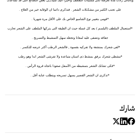
وبالتالى زادت مدة تعرضه لكل مسببات التقصف واخيرا اليك سيدتــى بعض النصائح التى قد تساعدك
على تجنب الكثير من مشكـلات الشعر . فتذكرى دائما ان الوقاية خير من العلاج .
*قومى بتغيير نوع الشامبو الخاص بك على الأقل مرة شهريا .
*استعمال الملطف (البلسم ) بعد كل غسلة حيث ان الطبقة التى يتركها الملطف على الشعر تحارب
جفافه وتضفى عليه لمعانا وتجعله سهل التمشيط والتسريح .
*لفى شعرك بمنشفة ولا تفركيه بقسوة , فالشعر الرطب أكثر عرضه للتكسر .
*مشطى شعرك برفق بمشط ذى اسنان متباعدة ولا تفرشى الشعر ابدا وهو رطب
*فكى تشابك الشعر بتمشيطه من الأسفل صعودا باتجاه فروة الرأس .
*تذكرى ان الشعر القصير يسهل تسريحه ويتطلب عناية أقل .
شارك