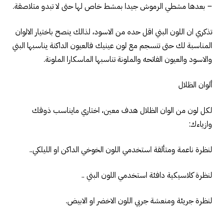
– بعدها مشطي الرموش جيدا بمشط خاص لها حتى لا تبدو متلاصقة.
تذكري ان اللون البني اقل حده من الاسود، لذالك ينصح باختيار الالوان
المناسبة لك حتى تنسجم مع لون عينيك فالعيون الداكنة يناسبها البني
والاسود والعيون الفاتحه والملونة تناسبها الماسكارا الملونة.
ألوان الظلال
لكل لون من الوان الظلال هدف معين، اختاري مايناسب ذوقك
وازياءك:
لنظرة ناعمة ومتألقة استخدمي اللون الخوخي الداكن او الليلكي..
لنظرة كلاسيكية دافئة استخدمي اللون البني ..
لنظرة جريئة ومنعشة جربي اللون الاخضر او الابيض.