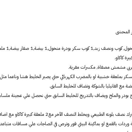
ر المحشى
3‏ أكواب ونصف دقي
 مربي مشمش مصفاة‏,‏ مكسرات مفرية‏.‏
السكر بملعقة خشبية او بالمضرب الكهربائي حتي يصير الخليط هشا وناعما مثل ال
ضة مع الفانيليا بالشوكة وتضاف للخليط السابق‏.‏
نج بودر والملح ويضاف بالتدريج للخليط السابق حتي نحصل علي عجينة ملساء ن
طبيعي ويخلط النصف الآخر مع‏2‏ ملعقة كبيرة كاكاو مع اضافة‏1-2‏ ملعقة كبيرة لبن‏.‏
ة وردات بالقمع او بماكينة البيتي فور وترص في الصاجات علي مسافات متباع