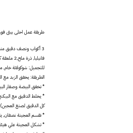
طريقة عمل احلى بيتى فو
فانيليا‏,‏ ذرة ملح‏,2‏ ملعقة كبيرة كاكاو‏.‏
للتجميل‏:‏ شوكولاتة خام‏,‏
الطريقة‏:‏ يخفق الزبد مع 
‏*‏ تخفق البيضة وصفار البي
‏*‏ يخلط الدقيق مع البيك
كل الدقيق لصنع العجين‏)‏
‏*‏ تقسم العجينة نصفان‏,‏ يترك نصف بلونه ال
‏*‏ تشكل العجينة علي هيئ