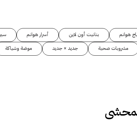
اج هوانم
بنانيت أون لاين
أسرار هوانم
سين
مشروبات صحية
جديد × جديد
موضة وشياكة
المحشى