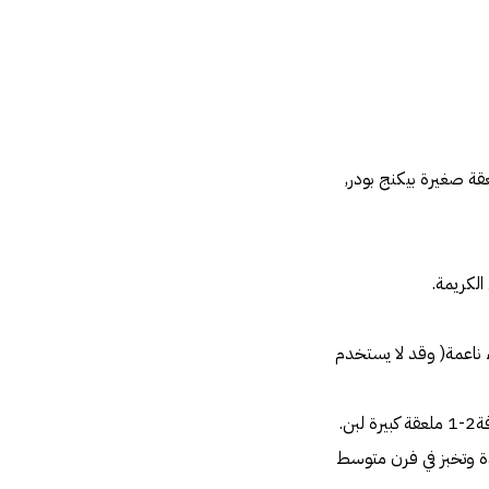
ق منخول‏,‏ كوب ونصف زبد‏,1‏ كوب سكر بودرة منخول‏,1‏ بيضة‏,1‏ صفار بيضة‏,1‏ ملعقة صغيرة بيكنج بودر‏,‏
كريمة‏.‏
اعمة‏(‏ وقد لا يستخدم
دة وتخبز في فرن متوسط