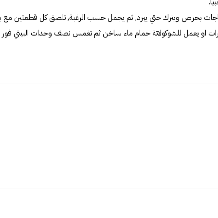
‏.‏
لصاجات بحرص ويترك حتي يبرد‏,‏ ثم يجمل حسب الرغبة‏,‏ تلصق كل قطعتين مع ب
ت او يعمل للشوكولاتة حمام ماء ساخن ثم تغمس نصف وحدات البيتي فور في الش