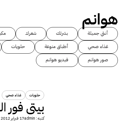
هوانم
أنتي جميلة
بشرتك
شعرك
مكي
غذاء صحي
أطباق منوعة
حلويات
صور هوانم
فيديو هوانم
حلويات
غذاء صحي
بيتى فور 
كتبه :
admin
17 فبراير 2012