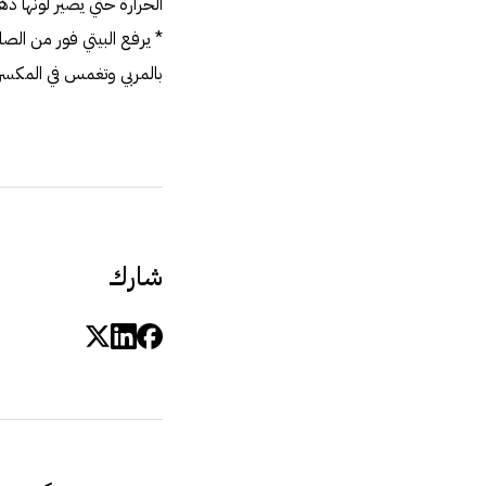
الحرارة حتي يصير لونها ذهبيا
‏*‏ يرفع البيتي فور من ا
بالمربي وتغمس في المكسرا
شارك