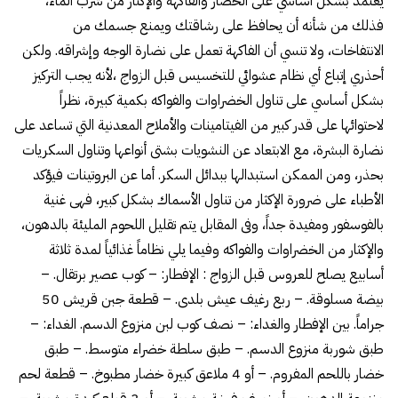
يعتمد بشكل أساسي على الخضار والفاكهة والإكثار من شرب الماء،
فذلك من شأنه أن يحافظ على رشاقتك ويمنع جسمك من
الانتفاخات، ولا تنسي أن الفاكهة تعمل على نضارة الوجه وإشراقه. ولكن
أحذري إتباع أي نظام عشوائي للتخسيس قبل الزواج ،لأنه يجب التركيز
بشكل أساسي على تناول الخضراوات والفواكه بكمية كبيرة، نظراً
لاحتوائها على قدر كبير من الفيتامينات والأملاح المعدنية التي تساعد على
نضارة البشرة، مع الابتعاد عن النشويات بشتى أنواعها وتناول السكريات
بحذر، ومن الممكن استبدالها ببدائل السكر. أما عن البروتينات فيؤكد
الأطباء على ضرورة الإكثار من تناول الأسماك بشكل كبير، فهى غنية
بالفوسفور ومفيدة جداً، وفى المقابل يتم تقليل اللحوم المليئة بالدهون،
والإكثار من الخضراوات والفواكه وفيما يلي نظاماً غذائياً لمدة ثلاثة
أسابيع يصلح للعروس قبل الزواج : الإفطار: – كوب عصير برتقال. –
بيضة مسلوقة. – ربع رغيف عيش بلدى. – قطعة جبن قريش 50
جراماً. بين الإفطار والغداء: – نصف كوب لبن منزوع الدسم. الغداء: –
طبق شوربة منزوع الدسم. – طبق سلطة خضراء متوسط. – طبق
خضار باللحم المفروم. – أو 4 ملاعق كبيرة خضار مطبوخ. – قطعة لحم