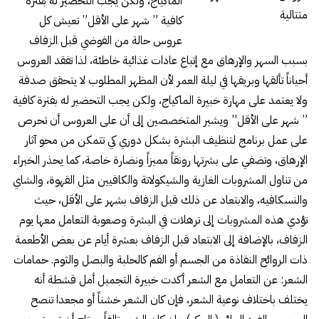
الماكياج، ولكن يجب التحضير له بفترة
متتالية
كافية ” شهر على الأقل” تعيش كل
عروس حالة من الفوضي قبل الزفاف
بسبب السهر والإرهاق مع إتباع عادات غذائية خاطئة، لذا تفقد العروس
أحياناً تألقها وبريقها في ليلة العمر لأن المظهر المطلوب لا يتحقق صدفة
ولا يعتمد على مهارة خبيرة الماكياج، ولكن يجب التحضير له بفترة كافية
” شهر على الأقل” ويشير المتخصصين إلى أن على العروس أن تحرص
على عمل برنامج لتنظيف البشرة بشكل دوري كي تتمكن من محو آثار
الإرهاق، وتضفي على بشرتها رونقاً مميزاً ونضارة خاصة، كما يحذر الخبراء
من تناول المشروبات الغازية والشيكولاتة والكافيين مثل القهوة، والشاي
والنسكافيه، والابتعاد عن ذلك قبل الزفاف بشهر على الأقل، حيث
تؤدي هذه المشروبات إلى ترهلات في البشرة وصعوبة التعامل معها يوم
الزفاف، بالإضافة إلى الابتعاد قبل الزفاف بعشرة أيام عن بعض الأطعمة
ذات الروائح النفاذة من الجسم أو الفم كالحلبة والبصل والثوم. حمامات
الشعر: عن التعامل مع الشعر أكدت خبيرة التجميل أمل قشطة أنه
يختلف باختلاف نوعية الشعر، فإن كان الشعر خشناً أو مجعدا تنصح