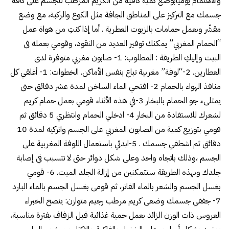
والاهتمام يومياًبوضع كمية كافية من الكريم المرطب للجسم على كافة
جسمك مع التركيز على المناطق الجافة مثل الكوع والركبة، مع وضع
مقشّر وبعمل حمامات بالزيوت العطرية . أما إذا كنتِ من هواة عمل
“الحمام المغربي” يمكنك توفير العديد من النقود، وقومي بعمله فى
البيت وإليكِ الطريقة : المطلوب: 1- صابون مغربي متوفرة لدى
العطارين. 2-“لوفة” مغربية تباع بنفس الأماكن. الخطوات: 1- أغلقي كل
منافذ الهواء بالحمام 2- افتحي الماء الساخن لمدة عشر دقائق حتى
يمتلىء جو الحمام بالبخار 3-في هذه الأثناء قومي بعمل حمام كريم
لشعرك للاستفادة من البخار 4- ادخلي الحمام وانتظري 5 دقائق ثم
قومي بتوزيع كمية من الصابون المغربي على الجسم واتركيه لمدة 10
دقائق ثم اشطفي جسمك . 5-ابدئي باستعمال اللوفة المغربية على
الجسم ،وذلك باتجاه واحد وعلى شكل دوائر حتى لا تتسبب في إصابة
جلدك وبهذه الطريقة ستتمكنين من إزالة الجلد الميت. 6- قومي
بغسل الجسم والشعر بالماء الفاتر، ثم قومى بغسل الجسم بالماء البارد
7- جففي جسمك وضعى كريم مرطب رجيم متوازن: ينصح الخبراء
العروس ذات الوزن الزائد بعمل حمية غذائية قبل الزفاف بفترة مناسبة،