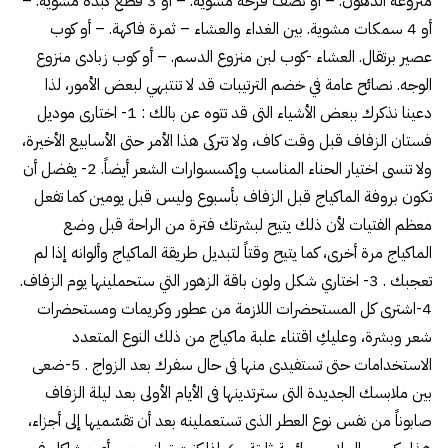
منزوعة الدهون. – أو نصف فرخة مشوية. – أو 3 قطع كبدة مشوية. –
أو 4 سمكات مشوية. بين الغداء والعشاء – ثمرة فاكهة. – أو كوب
عصير برتقال. العشاء -كوب لبن منزوع الدسم. – أو كوب زبادى منزوع
الوجه. نصائح عامة في خضم الترتيبات قد لا تنتبهي لبعض الأمور، لذا
دعينا نذكرك ببعض الأشياء التى قد تتوه عن بالك : 1- اختارى موديل
فستان الزفاف قبل وقت كاف، ولا تتركى هذا الأمر حتى الأسابيع الأخيرة،
ولا تنسى اختيار الحناء المناسب وإكسسوارات الشعر أيضاً. 2- يفضل أن
تكون بروفة الماكياج قبل الزفاف بأسبوع وليس قبل يومين كما تفعل
معظم الفتيات لأن ذلك يتيح لبشرتك فترة من الراحة قبل وضع
الماكياج مرة أخرى، كما يتيح وقتاً لتبديل طريقة الماكياج وألوانه إذا لم
تعجبك . 3- اختاري شكل ولون باقة الزهور التي ستحملينها يوم الزفاف.
4-اشترى كل المستحضرات اللازمة من عطور وكريمات ومستحضرات
شعر وبشرة، وعليكِ اقتناء علبة ماكياج من ذلك النوع المتعدد
الاستخدامات حتى تستفيدى منها فى حال سفرك بعد الزواج . 5-ضعى
بين ملابسك الجديدة التى سترتدينها فى الأيام الأولى بعد ليلة الزفاف
صابوناً من نفس نوع العطر الذى تستعملينه بعد أن تقسّميها إلى أجزاء،