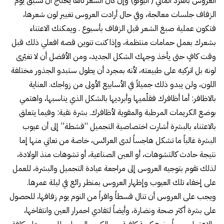
العروس بالفرد المائي ( اليوكو) وإن كان الشعر تالفاً يحتاج أن تسبق يوم
الزفاف جلسات معالجة، وفي حال أرادت العروس تغيير لون شعرها،
فتكون عملية صبغ الشعر قبل الزفاف بأسبوع . ويمكنك الاعتناء
بشعرك بعمل حمامات منتظمة، وإذا كنت تنوين قصه افعلي ذلك قبل
وقت كافٍ حتى يأخذ وجهك الشكل الجديد، ومن الأفضل أن لا تغيّرى
لونه بل اتركيه على طبيعته، لأنه بمجرد أن يطول ستبدو الجذور مختلفة
اللون، ولن يبدو ذلك جميلاً في الأسابيع الأولى من زواجك. العناية
بالاظافر: أما أظافرك فقلّميها وأبرديها بالشكل الذي يناسبها، واهتمي
بوضع الكريمات المرطبة والمقوية لأظافرك. بشرة نقية: وفيما يتعلق
بالاعتناء بالبشرة أشارت اختصاصية التجميل “قشطة” إلى أن عيوب
البشرة غالباً ما تشكل هاجساً لدى العرائس، خاصة من تعاني منها إما
نتيجة حادث كالتشوهات، أو العين الصناعية، أو تشوهات منذ الولادة،
لذلك تقوم بتوجيه العروس إلى مراجعة عيادة التجميل والبشرة، للعمل
على إخفاء تلك العيوب وإظهار العروس بمنظر رائع في ليلة عمرها.
ويجب على العروس أن تنال قسطاً وافراً من النوم يوم زفافها، للحصول
على بشرة أكثر صحة ونضارة، وأيضاً لتفادي احمرار العين وانتفاخها،