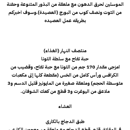
الموسلين لحرق الدهون
مع ملعقة من البذور المتنوعة وحفنة
من التوت ونصف كوب من البورج (العصيدة).وسوف اخبركم
بطريقه عمل العصيده
منتصف النهار (الغذاء)
حبة تفاح مع سلطة التونا
امزجى مقدار 170 جم من التونا مع حبة تفاح، وقضيب من
الكرافس ورأس كامل من الخس (مقطعة كلها إلى مكعبات
متوسطة الحجم) وملعقة صغيرة من المايونيز قليل الدسم و3
ملاعق من اليوغرت و3 قطع من كعك الشوفان.
العشاء
طبق الدجاج بالكارى
فى المقلاة، قلبى قطع الدجاج مع ملعقة من معجون الكارى ،