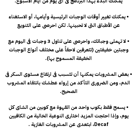
يمكنك البدء بهذا البرنامج فى أى يوم من أيام الاسبوع.
• يمكنك تغيير أوقات الوجبات الرئيسية وأيامها، أو الاستغناء
عن الأطباق التى لا تحبينها. لكن احرصى على التنويع
• لا تهملى وجباتك، واحرصى على تناول 3 وجبات فى اليوم مع
وجبتين خفيفتين (تتعرفين لاحقاً على مختلف أنواع الوجبات
الخفيفة المسموح بها).
• بعض المشروبات يمكنها أن تتسبب فى ارتفاع مستوى السكر فى
الدم، ومن الضرورى التأكد من إرواء عطشك بانتقاء المشروب
الصحيح.
• يسمح فقط بكوب واحد من القهوة مع كوبين من الشاى كل
يوم، وإذا احتجت المزيد اختارى النوعية الخالية من الكافيين
Decaf، ابتعدى عن المشروبات الغازية .