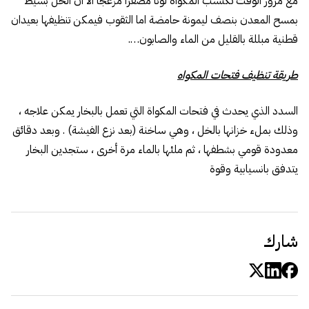
مع مرور الوقت تكتسب المكواة لونا مصفرا مزعجا الا ان الحل بسيط
بمسح المعدن بنصف ليمونة حامضة اما الثقوب فيمكن تنظيفها بعيدان
قطنية مبللة بالقليل من الماء والصابون….
طريقة تنظيف فتحات المكواه
السدد الذي يحدث في فتحات المكواة التي تعمل بالبخار يمكن علاجه ،
وذلك بملء خزانها بالخل ، وهي ساخنة (بعد نزع الفيشة) . وبعد دقائق
معدودة قومي بشطفها ، ثم ملئها بالماء مرة أخرى ، ستجدين البخار
يتدفق بانسيابية وقوة
شارك