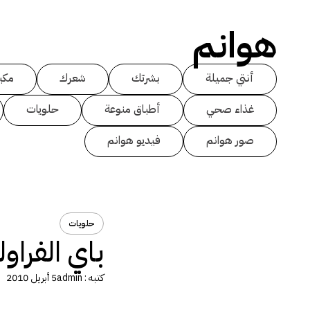
هوانم
أنتي جميلة
بشرتك
شعرك
مكي
غذاء صحي
أطباق منوعة
حلويات
صور هوانم
فيديو هوانم
حلويات
باي الفراول
كتبه :
admin
5 أبريل 2010