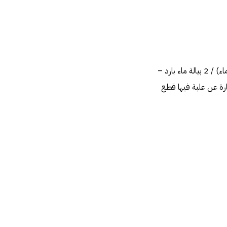
1 كيك جاهز – 2 ظرف بودرة مزيج الكريمة المخفوق – (2/3 كوب ماء) / 2 بيالة ماء بارد –
ارة عن علبة فيها قطع