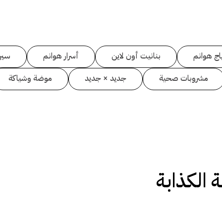
اج هوانم
بنانيت أون لاين
أسرار هوانم
سين
مشروبات صحية
جديد × جديد
موضة وشياكة
ة الكذابة