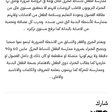
ممارسة الطفل للنشاط الحركى خلال يومه فى الروضة ضرورة يوصى بها
الخبراء التربويون فاغلب الروضات لاتهتم الا بتحقيق مستوى عالى من
نظافة الفصول وجودة التعليم وبسلامة الطفل من الاصابات ولاتهتم
بممارسة للأنشطة البدنية التى تنمى جسده وتدرب كل عضلاته وتحميه
من الاصابة بالبدانة كما ترفع مستوى تركيزه ..
ويعتبر الجرى والقفز والتسلق من الانشطة الضرورية لينمو نموا صحيا
وينصح الخبراء بضرورة ممارسة الطفل للنشاط الحركى مابين 60 و90
دقيقة ولا يهم كونها متصلة او متقطعة او كان ذلك فى داخل الفصول او
خارجها كما يطالب الخبراء ذوى الطفل بالاهتمام بصحة الطفل البدنية
وممارسته للحركة كما يهتمون بتعلمه للحروف والكلمات والاناشيد
والاغانى…
شارك