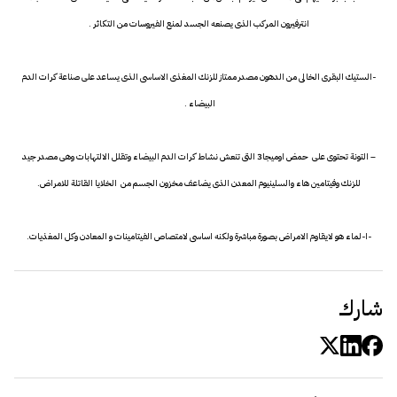
انترفيرون المركب الذى يصنعه الجسد لمنع الفيروسات من التكاثر .
-الستيك البقرى الخالى من الدهون مصدر ممتاز للزنك المغذى الاساسى الذى يساعد على صناعة كرات الدم
البيضاء .
– التونة تحتوى على حمض اوميجا3 التى تنعش نشاط كرات الدم البيضاء وتقلل الالتهابات وهى مصدر جيد
للزنك وفيتامين هاء والسلينيوم المعدن الذى يضاعف مخزون الجسم من الخلايا القاتلة للامراض.
-ا-لماء هو لايقاوم الامراض بصورة مباشرة ولكنه اساسى لامتصاص الفيتامينات و المعادن وكل المغذيات.
شارك