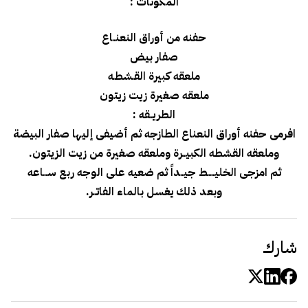
المكونات :
حفنه من أوراق النعنــاع
صفار بيض
ملعقه كبيرة القـشطـه
ملعقه صغيرة زيت زيتون
الطريــقه :
افرمى حفنه أوراق النعناع الطازجه ثم أضيفى إليها صفار البيضة
وملعقه القشطه الكبيــرة وملعقه صغيرة من زيت الزيتون.
ثم امزجى الخليـــــط جيــداً ثم ضعيه على الوجه ربع ســـاعه
وبعد ذلك يغسل بالماء الفاتــر.
شارك