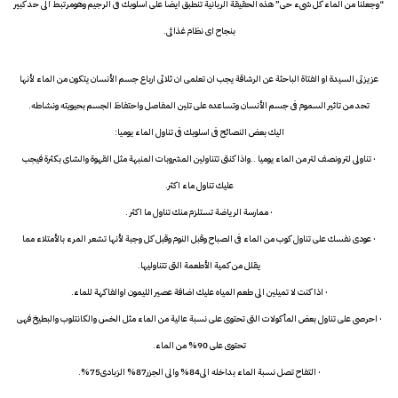
“وجعلنا من الماء كل شىء حى” هذه الحقيقة الربانية تنطبق ايضا على اسلوبك فى الرجيم وهومرتبط الى حد كبير
بنجاح اى نظام غذائى.
عزيزتى السيدة او الفتاة الباحثة عن الرشاقة يجب ان تعلمى ان ثلاثى ارباع جسم الأنسان يتكون من الماء لأنها
تحد من تاثير السموم فى جسم الأنسان وتساعده على تلين المفاصل واحتفاظ الجسم بحيويته ونشاطه.
اليك بعض النصائح فى اسلوبك فى تناول الماء يوميا:
· تناولى لتر ونصف لتر من الماء يوميا ..واذا كنتى تتناولين المشروبات المنبهة مثل القهوة والشاى بكثرة فيجب
عليك تناول ماء اكثر.
· ممارسة الرياضة تستلزم منك تناول ما اكثر .
· عودى نفسك على تناول كوب من الماء فى الصباح وقبل النوم وقبل كل وجبة لأنها تشعر المرء بالأمتلاء مما
يقلل من كمية الأطعمة التى تتناوليها.
· اذا كنت لا تميلين الى طعم المياه عليك اضافة عصير الليمون اوالفاكهة للماء.
· احرصى على تناول بعض المأكولات التى تحتوى على نسبة عالية من الماء مثل الخس والكانتلوب والبطيخ فهى
تحتوى على 90% من الماء.
· التفاح تصل نسبة الماء بداخله الى84% والى الجزر87% الزبادى75%.