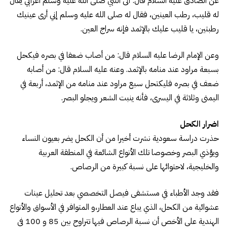
عن الصادق عليه السلام قال: أتى النبي صلى الله عليه وسلم أعرابي يقال
له قليب، رطب العينين، فقال له صلى الله عليه وسلم إني أرى عينيك
رطبتين، يا قليب عليك بالإثمد فإنه سراج العين.
وعن الإمام الرضا عليه السلام قال: من أصاب ضعفا في بصره فيكحل
بسبعة مراود عند منامه بالإثمد. وعنه عليه السلام قال: من أصابه
ضعف في بصره فليكتحل سبع مراود عند منامه من الإثمد، أربعة في
اليمنى وثلاثة في اليسرى، فأنه ينبت الشعر ويجلو البصر.
اضرار الكحل
حذرت دراسة سعودية نشرت أخيرا من أن الكحل يضر بعيون النساء
ويؤذي البصر وخصوصا تلك الأنواع الشائعة في المنطقة العربية
والخليجية، لاحتوائها على نسبة كبيرة من الرصاص.
فقد وجد الأطباء في مستشفى فيصل التخصصي بعد تحليل عينات
عشوائية من الكحل، الذي يباع عند العطار،و المتوافر في الأسواق والأنواع
الهندية على الأخص أن نسبة الرصاص فيها تتراوح بين 85 و 100 في