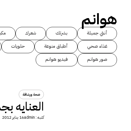
هوانم
أنتي جميلة
بشرتك
شعرك
مكي
غذاء صحي
أطباق منوعة
حلويات
صور هوانم
فيديو هوانم
صحة ورشاقة
العنايه ب
كتبه :
admin
16 يناير 2012