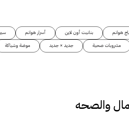
اج هوانم
بنانيت أون لاين
أسرار هوانم
سين
مشروبات صحية
جديد × جديد
موضة وشياكة
جمال والصحه