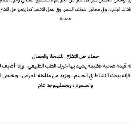
رق وسائل التجميل نظراً لان كثيراً من الجراثيم لا تستطيع البقاء في وجود عصير ال
ات البشرة، وفي محاليل شطف الشعر، وفي عمل الاقنعة كما يتميز خل التفاح
عديدة
حمام خل التفاح ـ للصحة والجمال
ه قيمة صحية عظيمة يشيد بها خبراء الطب الطبيعي.. وإذا أضيف لم
) فإنه يبعث النشاط في الجسم ، ويزيد من مناعته للمرض ، ويخلص ا
والسموم ، ويجمله
بوجه عام