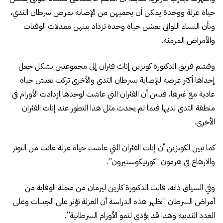
حياة عزلة ووحدة يمكن أن يحميهن من الإصابة بمرض سرطان الثدي،
وبأن النساء اللواتي يعشن حياة وحدة تزداد بينهن معدلات الوفيات
والأمراض المزمنة.
وقسّم فريق الدكتورة كونزين إناث فئران إلى مجموعتين بشكل جعل
إحداها أكثر عرضة للإصابة بسرطان الثدي والأخرى تركت تعيش حياة
عادية مع غيرها، فتبين أن الفئران التي عاشت لوحدها ازدادت الأورام في
منطقة الثدي لديها فيما لم يحدث مثل هذا التطور عند إناث الفئران
الأخرى.
كما تبين لكونزين أن إناث الفئران التي عاشت حياة عزلة عانت من التوتر
والارتفاع في هرمون “كورتيكوستيرون”.
وفي السياق ذاته، قالت الدكتورة كارين ليرمان من مجلة الوقاية من
أمراض السرطان “تظهر هذه الدراسة أن العزلة تؤثر على الجينات وعلى
الغدد الثديية وهذا قد يؤدي لنمو الأورام السرطانية”.