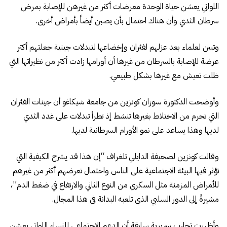
اللواتي يعشن حياة الوحدة معرضات أكثر من غيرهن للإصابة بمرض
سرطان الثدي وأن هناك احتمال بأن يصبن أيضاً بأمراض أخرى.
وتبين لعلماء بعد عزلهم لفئران وإخضاعها لتبدلات جينية جعلتهم أكثر
عرضة للإصابة بالسرطان من غيرها أن أورامها زادت أكثر من نظيراتها التي
ظلت تعيش مع غيرها بشكل طبيعي.
وأوضحت الدكتورة سوزان كونزين من جامعة شيكاغو أن جينات الفئران
التي تحرم من الاختلاط بغيرها تنشط إذ تطرأ تبدلات على غدد الثدي
لديها وهذا يساعد على نمو الأورام السرطانية لديها.
وقالت كونزين لصحيفة الدايلي تلغراف “إن هذا قد يشرح الكيفية التي
تؤثر فيها البيئة الاجتماعية على الناس واحتمال تعرضهم أكثر من غيرهم
للأمراض المزمنة مثل السكري من النوع الثاني والارتفاع في ضغط الدم”،
مشيرةً إلى الدور السلبي الذي تلعبه البدانة في هذا المجال.
وأظهرت تجارب سريرية سابقة أن الدعم الاجتماعي للنساء اللواتي يعشن