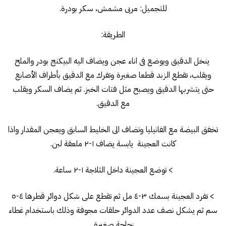
للتجميل: مربى مشمش، سكر بودرة.
الطريقة:
ينخل الدقيق ويوضع فى اناء عجن ويضاف اليه البيكنج بودر والملح
ويقلب، تقطع الزبد قطعا صغيرة وتفرك مع الدقيق بأطراف الأصابع
حتى يتشربها الدقيق ويصبح مثل فتات الخبز. ثم يضاف السكر ويقلب
مع الدقيق.
تخفق البيضة مع الفانيليا وتضاف الى الخليط السابق ويعجن المقدار واذا
كانت العجينة يابسة يضاف ١-٢ ملعقة لبن.
> توضع العجينة داخل الثلاجة ١-٢ ساعة.
> تفرد العجينة بسمك ٣-٤ مل ثم تقطع على شكل دوائر قطرها ٤-٥
سم ثم يشكل نصف عدد الدوائر حلقات مجوفة وذلك باستخدام غطاء
زجاجة صغيرة.