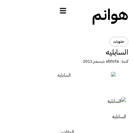
هوانم
حلويات
السابليه
كتبه :
bnota
6 ديسمبر 2011
السابليه
المقادير: