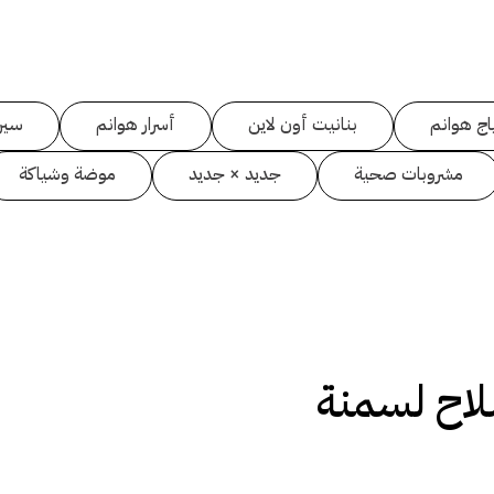
اج هوانم
بنانيت أون لاين
أسرار هوانم
سين
مشروبات صحية
جديد × جديد
موضة وشياكة
لاح لسمنة