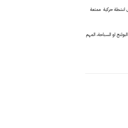
ل انشطة حركية ممتعة
لبولنج او السباحة، المهم