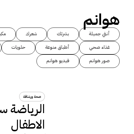
هوانم
أنتي جميلة
بشرتك
شعرك
مكي
غذاء صحي
أطباق منوعة
حلويات
صور هوانم
فيديو هوانم
صحة ورشاقة
الرياضة س
الاطفال