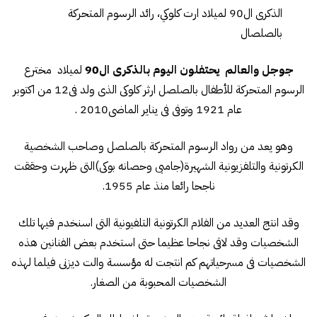
الذكرى ال90 لميلاد ارت كلوكي، رائد الرسوم المتحركة
بالصلصال
جوجل والعالم يحتفلون اليوم بالذكرى ال90
لميلاد مخترع
الرسوم المتحركة للأطفال بالصلصل ارثر كلوكى الذى ولد فى12 من اكتوبر
عام 1921 وتوفى فى يناير الماضى2010 .
وهو يعد من رواد الرسوم المتحركة بالصلصل وصاحب الشخصية
الكرتونية والتلفزيونية الشهيرة(جامبى وحصانه بوكى)التى ظهرت وحققت
ناجحا رائعا منذ عام 1955.
وقد انتج العديد من الفلام الكرتونية التلفيونية التى اسنخدم فيها تلك
الشخصيات وقد لاقى نجاحا عظيما حتى استخدم بعض الفنانين هذه
الشخصيات فى مسرحياتهم كم انتجت له مؤسسة والت ديزنى فيلما لهذه
الشخصيات المحبوبة من الصغار.