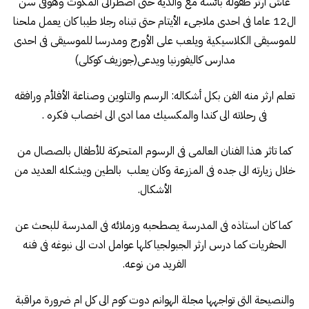
عاش ارثر طفولة بائسة مع والديه حتى اضطرالى المكوث وهوفى سن
ال12 عاما فى احدى ملاجىء الأيتام حتى تبناه رجلا طيبا كان يعمل ملحنا
للموسيقى الكلاسيكية ويلعب على الأورج ومدرسا للموسيقى فى احدى
مدارس كاليفورنيا ويدعى(جوزيف كوكلى)
تعلم ارثر منه الفن بكل أشكاله: الرسم والتلوين وصناعة الأفلأم ورافقه
فى رحلاته الى كندا والمكسيك مما ادى الى اخصاب فكره .
كما تاثر هذا الفنان العالمى فى الرسوم المتحركة للأطفال بالصصال من
خلال زيارته الى جده فى المزرعة وكان يعلب بالطين ويشكله العديد من
الأشكال.
كما كان استاذه فى المدرسة يصطحبه وزملائه فى المدرسة للبحث عن
الحفريات كما درس ارثر الجبولجيا كلها عوامل ادت الى نبوغه فى فنه
الفريد من نوعه.
والنصيحة التى تواجهها مجلة الهوانم دوت كوم الى كل ام ضرورة مراقبة