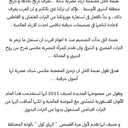
نعيمة كامل مصممة ازياء مصرية شابة ….تعرف تاريخ بلادها و تاريخ
منطقة الشرق الأوسط ….تؤكد ان تراثنا غنى بالكثير و ان الغرب يعرف
ذلك ، و بدأ بالفعل فى استعارة موروثاتنا من التراث العثمانى و الفاطمى
لاعادة انتاجها فى تصميمات شرقية تنافس احدث الازياء العالمية ..
نعيمة التى بدأت التصميم منذ 6 اعوام قررت ان تستغل ما يزخر به
التراث المصرى و الشرقى وان تقدم للمرأة المصرية ملابس تمزج بين روح
الشرق و الحداثة ….
هدفى تقول نعيمة كامل ان ترتدى المحجبة ملابس شيك عصرية لها
أصول شرقية ….
وتقول عن مجموعتها الجديدة لصيف 2011 انها استخدمت هذا العام
الألوان الفسفورية لتتماشى مع الموضة العالمية و لكنها أضافت اليها من
التراث الايتامين المشغول يدويا من التراث البدوى .
و تضيف انها تقدم لأول مرة القميص ” الهاى كول ” بالوانه المختلفة