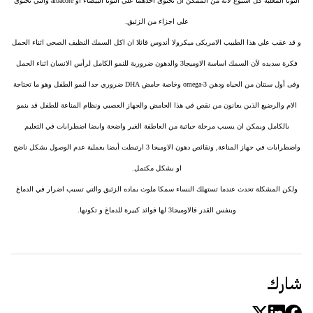
التونا المعلبة كل اسبوع لأنه من الممكن أن تحتوي أحدهما علي التونا البيضاء او albacore والتي تحتوي
علي اجزاء من الزئبق.
و قد عقب علي هذا الطبيب الامريكى ميكرولا أندوس قائلا ان اكل السمك النظيف الصحي اثناء الحمل
فكرة سديده لأن السمك اساسة الاوميجا3 والدهون ضرورية للنمو الكامل لرأس الانسان اثناء الحمل
وفى أول سنتان من الحياه ودهن omega-3 وخاصة حامض DHA ضروري جدا لنمو الطفل وهو ما تحتاجة
الام والرضيع الذين يعانون من نقص في هذا الحامض والجهاز العصبي ونظام المناعة للطفل قد ينمو
بالكامل ويمكن ان يسبب مرحلة حياتية من العاطفة الغير واضحة وايضا اضطرابات في التعليم
واضطرابات في جهاز المناعة, ونقائص دهون الاوميجا 3 ارتبطت أيضا بعملية عدم الوصول بشكل ناضج
او بشكل مكتمل.
ولكن المشكلة تحدث عندما تستهلك النساء سمكا ملوث بماده الزئبق والتي تسبب اضرار في الدماغ
وبنفس القدر فالاوميجا3 لها فوائد كبيرة للدماغ و تكونها.
شارك