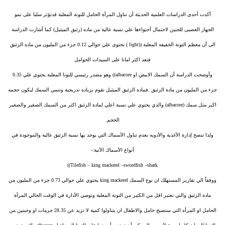
أكدت أحدى الدراسات العلمية الحديثة أن تناول المرأة الحامل للتونة المعلبة قدتؤثر سلبا على نمو
الجهاز العصبى للجنين لاحتمال أحتواءها علي نسبة عالية من ماده (زئبق الميثيل) كما أشارت الدراسة
الى أن معظم التونة الخفيفه المعلبة ((light ) تحتوى علي حوالي 0.12 جزء من المليون من ماده الزئبق
فتعد اكثر امانا على السيدات الحوامل
وأوضحت الدراسة أن السمك الابيض او albacore)) وهو مصدر رئيسي للتونا المعلبة يحتوي علي 0.35
جزء من المليون من مادة الزئبق .فمادة الزئبق الميثيل تقوم بزياده تدريجية وتنمي السمك ليكون حجمه
اكبر مثل سمك (albacore) والذي يحتوي علي نسبة اعلي لمادة الزئبق اكثر من السمك الصغير والصغير
الحجم.
ولذا تنصح إدارة الأغذية والأدويه بعدم تناول الأسماك التي يوجد بها نسبة الزئبق عالية والموجودة في
أنواع الأسماك الأتية:-
Tilefish – king mackerel –swordfish –shark))
ووفقاً الي تقارير المستهلك ان نوع السمك king mackerel يحتوي علي حوالي 0.73 جزء من المليون من
مادة الزئبق والتي تعتبر اقل من الكثير من التونة المعلبة وتوصي الأدارة في الوقت الحالي المرأة
الحامل او المرأه التي ستصبح حامل والاطفال ان يتناولوا كمية لا تزيد عن 28.35 جرمات او وجبتين من