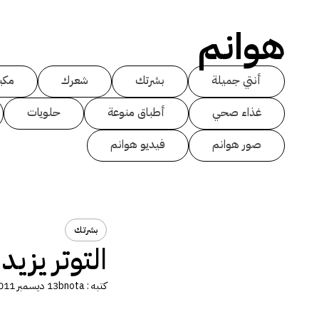
هوانم
أنتي جميلة
بشرتك
شعرك
مكي
غذاء صحي
أطباق منوعة
حلويات
صور هوانم
فيديو هوانم
بشرتك
التوتر يزي
كتبه :
bnota
13 ديسمبر 2011