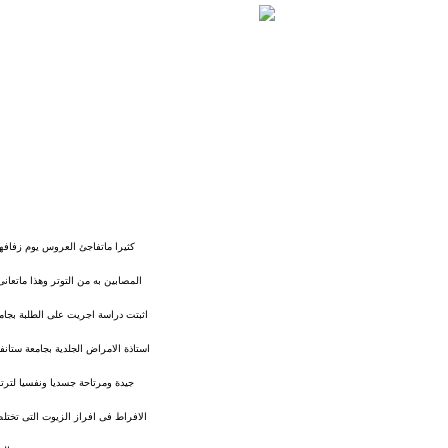
كثيرا ماتفاجئ العروس يوم زفافها
المصابين به من التوتر وهذا ماتعا
اثبتت دراسة اجريت على الطلبة بجام
استاذة الامراض الجلدية بجامعة ستا
جيدة ومرتاحة جسديا ونفسيا لترتف
الافراط فى افراز الزيوت التى تختل