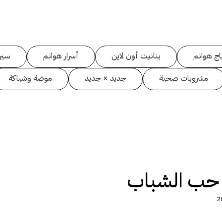
اج هوانم
بنانيت أون لاين
أسرار هوانم
سين
مشروبات صحية
جديد × جديد
موضة وشياكة
د حب الشباب