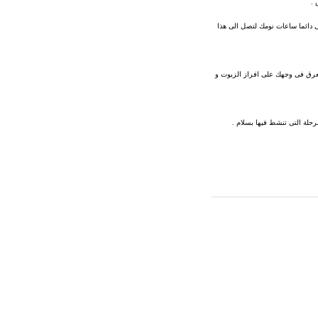
 .
 فاحذرى السهروعوضى دائما ساعات نومك لتصل الى هذا
العرق فى وجهك على افراز الزيوت و
مرحلة التى تنشط فيها بسلام .