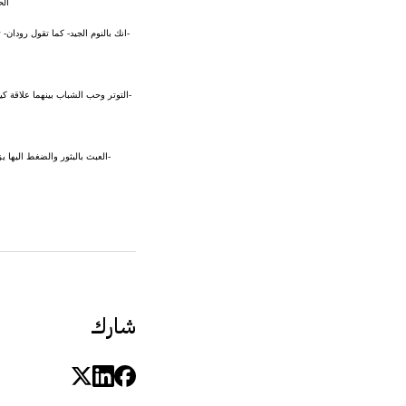
الح
-التوتر وحب الشباب بينهما علاقة ك
-العبث بالبثور والضغط اليها ي
شارك