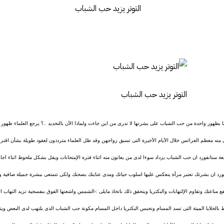
التوتر يزيد حب الشباب
 بظهور واحدة من حب الشباب على بشرتها لا تدرى من اين جاءت ولماذا الأن بالتحديد ..؟ يرجع العلماء ظهور 
نى منه معظم العرائس خلال الأيام الأخيرة التى تسبق زواجهن وقد ظل العلماء مترددون لعقود طويلة بشأن اقت
عة ستانفورد ان حب الشباب يزداد سوءا لدى من يعانون منه اثناء فترة الإمتحانات ويقل بشكل ملحوظ اثناء اجا
نفورد ان بشرتك تعتبر مرأة ينعكس عليها اسلوب حياتك ومدى عنايتك بصحتك ولكى تتمتعى ببشرة جميلة صافية و
ع مناعتك وتقاوم الإلتهابات والبكتريا ويتحقق ذلك باتخاذ مايلى :-الشمس واشعتها الفوق بنفسجية تزيد التهاب ا
ط بالخلايا الميتة التى تسد المسام وتحبس البكتريا داخل المسام مكونة حب الشباب الذى يلتهب لدى البعض ويت