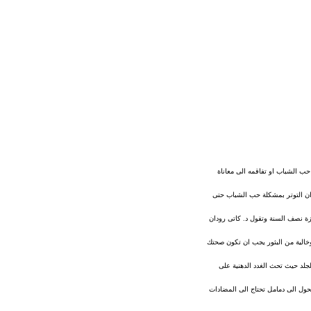
حب الشباب او تفاقمه الى معاناة
ران التوتر بمشكلة حب الشباب حتى
زة نصف السنة وتقول د. كاتى رودان
خالية من البثور يجب ان تكون صحتك
لجلد حيث تحث الغدد الدهنية على
حول الى دمامل تحتاج الى المضادات