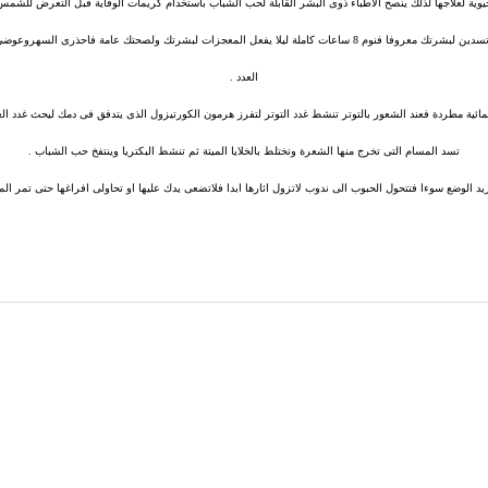
يوية لعلاجها لذلك ينصح الأطباء ذوى البشر القابلة لحب الشباب باستخدام كريمات الوقاية قبل التعرض للشمس
-انك بالنوم الجيد- كما تقول رودان- تسدين لبشرتك معروفا فنوم 8 ساعات كاملة ليلا يفعل المعجزات لبشرتك ولصحتك عامة
العدد .
يمائية مطردة فعند الشعور بالتوتر تنشط غدد التوتر لتفرز هرمون الكورتيزول الذى يتدفق فى دمك ليحث غدد 
تسد المسام التى تخرج منها الشعرة وتختلط بالخلايا الميتة ثم تنشط البكتريا وينتفخ حب الشباب .
زيد الوضع سوءا فتتحول الحبوب الى ندوب لاتزول اثارها ابدا فلاتضعى يدك عليها او تحاولى افراغها حتى تمر ال