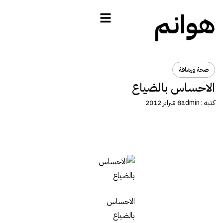
هوانم
صحة ورشاقة
الاحساس بالضياع
كتبه :
admin
8 فبراير 2012
الاحساس
بالضياع