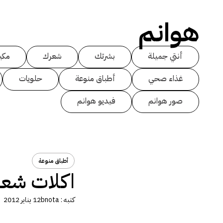
هوانم
أنتي جميلة
بشرتك
شعرك
مكي
غذاء صحي
أطباق منوعة
حلويات
صور هوانم
فيديو هوانم
أطباق منوعة
اكلات شعبي
كتبه :
bnota
12 يناير 2012