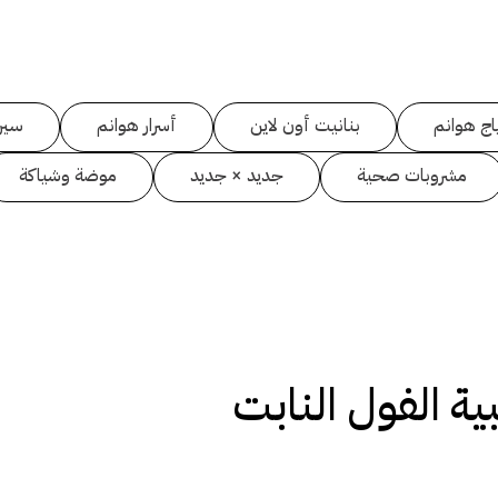
اج هوانم
بنانيت أون لاين
أسرار هوانم
سين
مشروبات صحية
جديد × جديد
موضة وشياكة
ة الفول النابت