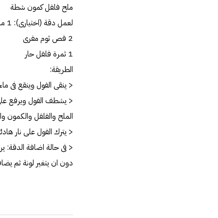
ملح فلفل كمون شطة
لعمل دقة (اختيارى): 1 ملعقة زبدة
2 فص ثوم مفرى
1 ثمرة فلفل حار
الطريقة:
< ينقى الفول وينقع فى ماء
< يشطف الفول ويرفع على
الملح والفلفل والكمون وا
< يترك الفول على نار هاد
< فى حالة اضافة الدقة: ير
دون ان يتغير لونة ثم يضا