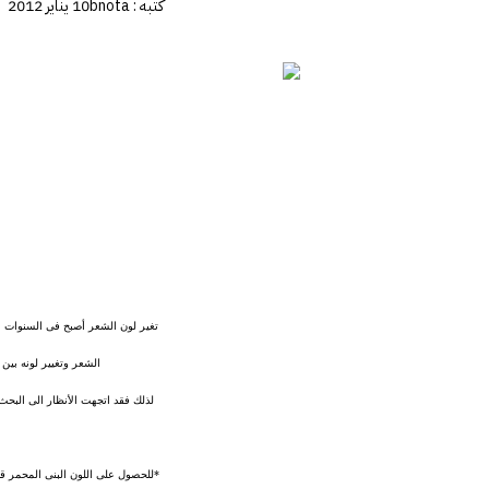
كتبه :
bnota
10 يناير 2012
تغير لون الشعر أصبح فى السنوات ا
الشعر وتغيير لونه بين 
لذلك فقد اتجهت الأنظار الى البحث
*للحصول على اللون البنى المحمر ق