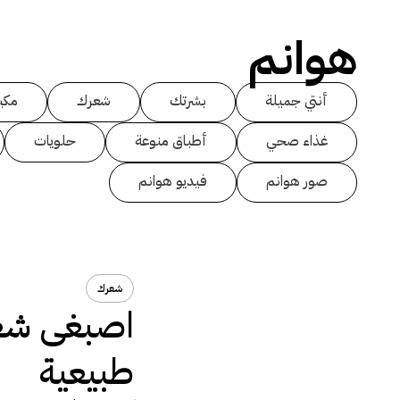
هوانم
أنتي جميلة
بشرتك
شعرك
مكي
غذاء صحي
أطباق منوعة
حلويات
صور هوانم
فيديو هوانم
شعرك
اصبغى شع
طبيعية