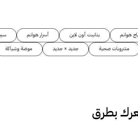
اج هوانم
بنانيت أون لاين
أسرار هوانم
سين
مشروبات صحية
جديد × جديد
موضة وشياكة
رك بطرق