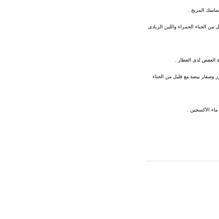
ماسك المزيج .
 من الحناء الحمراء واللبن الزبادى
ة العفص لدى العطار .
 وصفار بيضة مع قليل من الحناء
ماء الأكسجين .