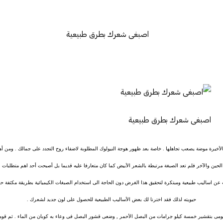
اصبغى شعرك بطرق طبيعية
لأخيرة موضة يصعب تجاهلها . خاصة بعد ظهور هوجة النيولوك المطلوبة لاضفاء روح التجدد على جمالك . ومن أ
الحين والآخر فلم تعد الصبغة مرتبطة بالشعر الأبيض كما كان متعارفا عليه قديما بل أصبحت أحد اهم متطلبات ال
 عن اساليب طبيعية ومبتكرة لتحقيق هذا الغرض دون الحاجة الى استخدام الصبغات الكيميائية بطريقة مكثفة 
حيويته لذلك فقد اخترنا لك بعض الأساليب الطبيعية للحصول على لون جديد لشعرك .
ومى بتقشير خمسة كيلو جرامات من البصل الأحمر , وضعى قشور البصل فى وعاء به كوبان من الماء . ثم قومى