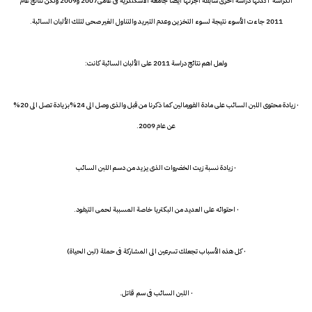
الدراسة اكدتها دراسة أخرى سابقة اجرتها ايضا جامعة الأسكندرية فى عامى2007 و2009 ولكن نتائج عام
2011 جاءت الأسوء نتيجة لسوء التخزين وعدم التبريد والتناول الغير صحى لتلك الألبان السائبة.
ولعل اهم نتائج دراسة 2011 على الألبان السائبة كانت:
· زيادة محتوى اللبن السائب على مادة الفورمالين كما ذكرنا من قبل والذى وصل الى 24%بزيادة تصل الى 20%
عن عام 2009.
· زيادة نسبة زيت الخضروات الذى يزيد من دسم اللبن السائب
· احتوائه على العديد من البكتريا خاصة المسببة لحمى التيفود.
· كل هذه الأسباب تجعلك تسرعين الى المشاركة فى حملة (لبن الحياة)
· اللبن السائب فى سم قاتل.