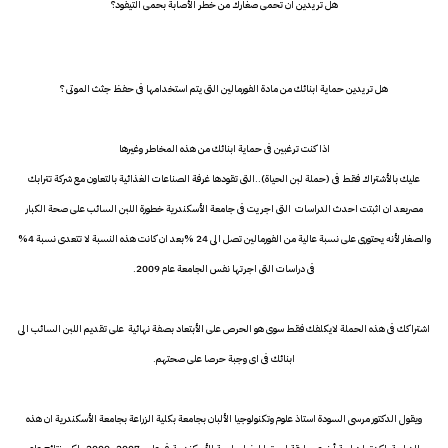
هل تريدين ان تحمى صغارك من خطر الأصابة بحمى التيفود؟
هل تريدين حماية ابنائك من مادة الفورمالين التى يتم استخدامها فى حفظ جثث الموتى ؟
اذا كنت ترغبين فى حماية ابنائك من هذه المخاطر وغيرها
عليك بالأشتراك فقط فى (حملة لبن الحياة)..التى تقودها غرفة الصناعات الغذائية بالتعاون مع شركة تترابك
مصربعد ان اثبتت احدث الدراسات التى اجريت فى جامعة الأسكندرية خطورة اللبن السائب على صحة الكبار
والصغار لأنه يحتورى على نسبة عالية من الفورمالين تصل الى 24 %بعد ان كانت هذه النسبة لا تتعدى نسبة 4%
فى دراسات التى اجرتها نفس الجامعة عام 2009.
اشتراكك فى هذه الحملة لايكلفك فقط سوى هو الحرص على الأبتعاد بصفة نهائية على تقديم اللبن السائب الى
ابنائك فى اى وجبة حرصا على صحتهم.
ويقول الدكتور مرسى السودة استاذ علوم وتكنولوجيا الألبان بجامعة بكلية الزراعة بجامعة الأسكندرية ان هذه