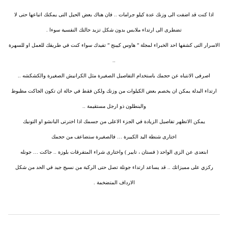
اذا كنت قد اضفت الى وزنك عدة كيلو جرامات .. فان هناك بعض الحيل التى يمكنك اتباعها حتى لا
تضطرى الى ارتداء ملابس بدون شكل تزيد حالتك النفسية سوءا .
الاسرار التى كشفها احد الخبراء لمجلة ” هاوس كيبنج ” تفيدك سواء كنت في طريقك للعمل او للسهرة
..
اصرفى الانتباه عن حجمك باستخدام التفاصيل الصغيرة مثل الكرانيش الصغيرة والكشكشه ..
ارتداء البدلة يمكن ان يخصم بعض الكيلوات من وزنك ولكن فقط في حالة ان تكون الجاكت مظبوط
والبنطلون ذو ارجل مستقيمة ..
يمكن الاتظهر تفاصيل الزيادة في الجزء الاعلى من جسمك اذا اخترتى البانشو او التونيك
اختارى شنطة اليد الكبيرة … فالصغيرة ستضاعف من حجمك
ابتعدى عن الزى الواحد ( فستان ، تايير ) واختارى شراء المتفرقات بلوزة .. جاكت … جونله
ركزي على مميزاتك .. قد يساعد ارتداء جونلة تصل حتى الركبة من نسيج جيد في الحد من شكل
الارداف المتضخمة .