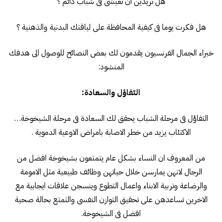
هل تريدين ان تعيشى فى شباب دائم ؟
هل فكرت يوما فى كيفية المحافظة على لياقتك البدنية والذهنية ؟
خبراء الجمال الفرنسيون يقدمون لك بعض النصائح للوصول الى هدفك
المنشود:
التفاؤل والسعادة:
التفاؤل فى مرحلة الشباب يحقق لك السعادة فى مرحلة الشيخوخة…
الاكتئاب يزيد من خطر الاصابة بامراض الاوعية الدموية .
من المعروف ان النساء بشكل عام يتمتعون بشيخوخة افضل من
الرجال لانهن يمارسن خلال حياتهن وظائف طبيعية مثل الامومة
والرضاعة وتربية الابناء واعمال التطوع وينسجن علاقات ايجابية مع
الاخرين تساعدهن على تحقيق التوازن النفسى والتمتع بحالة صحية
افضل فى الشيخوخة.