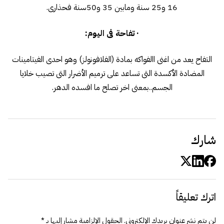
16 و25 سنة ومابين 35 و50سنة فحذارى.
· تفاحة فى اليوم:
التفاح يعد من اغنى االفواكه بمادة (الفلافونولز) وهو احدى الفيتامينات
المضادة الأكسدة التى تساعد على ترميم الأضرار التى تصيب خلايا
الجسم..بمعنى اخر تصلح ما افسده الدهر.
شارك
اترك تعليقاً
لن يتم نشر عنوان بريدك الإلكتروني.
الحقول الإلزامية مشار إليها بـ
*