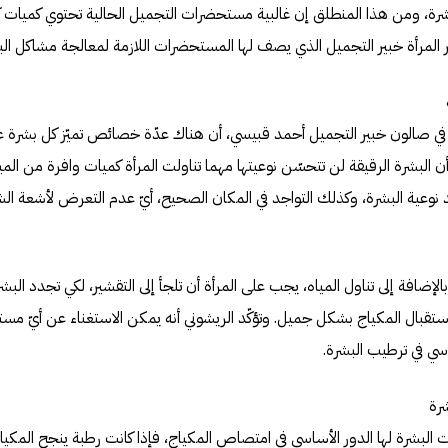
باشرة، ومن هذا المنطلق إن غالبية مستحضرات التجميل الحالية تحتوي كميات ك
المرأة خبير التجميل الذي يصف لها المستحضرات اللازمة لمعالجة مشاكل البشرة
في صالون خبير التجميل أحمد قبيسي، أن هناك عدّة خصائص تميّز كل بشرة ع
 البشرة الرقيقة لن تتحسّن نوعيتها مهما تناولت المرأة كميات وافرة من الميا
ديد نوعية البشرة، وكذلك التواجد في المكان الصحيح، أيّ عدم التعرض لأشعة ال
الإضافة إلى تناول المياه، يجب على المرأة أن تلجأ إلى التقشير، لكي تجدد ا
ستقبال المكياج بشكل جميل. وتؤكّد الريشوني أنه يمكن الاستغناء عن أيّ م
اسي في ترطيب البشرة.
رة
البشرة لها الدور الأساسي في امتصاص المكياج، فإذا كانت رطبة ينجح المكيا