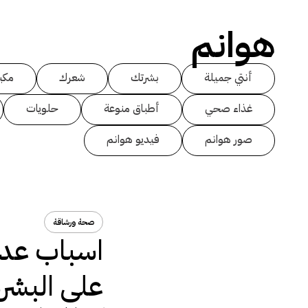
هوانم
أنتي جميلة
بشرتك
شعرك
مكي
غذاء صحي
أطباق منوعة
حلويات
صور هوانم
فيديو هوانم
صحة ورشاقة
اسباب عدم
على البشرة