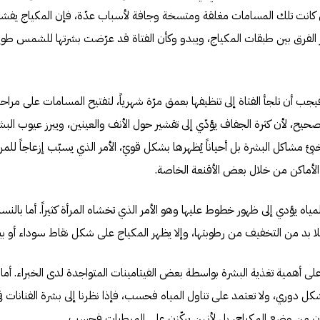
ل كانت تلك المسامات مغلقة ومتسخة وجافة لأسباب عدّة، فإن المكياج يف
 الفرق بين طبقات المكياج، ويبدو وكأن الفتاة قد عرّضت بشرتها للشمس طوي
فيجب أن تلجأ الفتاة إلى تنظيفها بعمق مرّة شهرياً، لتفتيح المسامات على مرا
، لأن كثرة الجفاف يؤدّي إلى تقشير حول الأنف والعينين، ويبرز عيوب البشر
 مشاكل البشرة بل أحياناً يُظهرها بشكل قويّ، الأمر الذي يسبّب إزعاجاً للمرأة
لأماكن من خلال بعض الأقنعة الخاصة.
اه يؤدي إلى ظهور خطوط عليها وهو الأمر الذي تخشاه المرأة كثيراً. أما بالنسبة
لا بد من التخفيف من رطوبتها، وإلا يظهر المكياج على شكل نقاط سوداء أو بي
لى أهمية تغذية البشرة بواسطة بعض الفيتامينات المتواجدة لدى الخبراء. أما 
ل دوري، ولا تعتمد على تناول المياه فحسب، فإذا نظرنا إلى بشرة الفنانات ف
ن من وضع المكياج، بل لأنهن يركّزن على المرطبات فحسب.