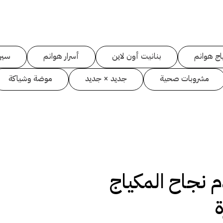
اج هوانم
بنانيت أون لاين
أسرار هوانم
سين
مشروبات صحية
جديد × جديد
موضة وشياكة
 نجاح المكياج