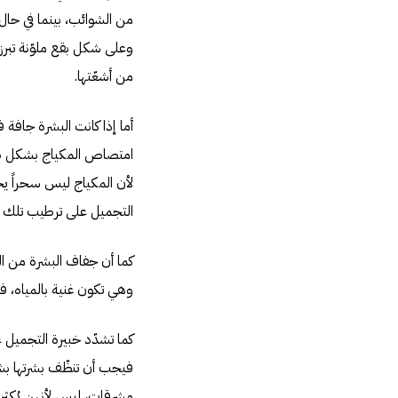
من الشوائب، بينما في حا
وعلى شكل بقع ملوّنة تبرز
من أشعّتها.
أما إذا كانت البشرة جافة 
امتصاص المكياج بشكل صحيح
لأن المكياج ليس سحراً يخبئ
التجميل على ترطيب تلك ا
كما أن جفاف البشرة من المي
وهي تكون غنية بالمياه، ف
كما تشدّد خبيرة التجميل ع
فيجب أن تنظّف بشرتها بشك
مشرقات، ليس لأنهن يُكثر