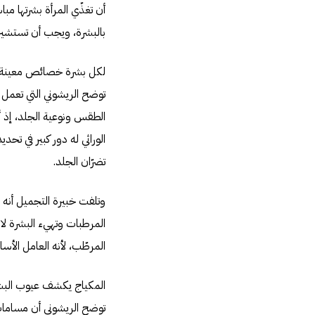
أن تغذّي المرأة بشرتها م
بالبشرة، ويجب أن تستشير 
لكل بشرة خصائص معينة
توضح الريشوني التي تعمل 
الطقس ونوعية الجلد، إذ أن
الوراثي له دور كبير في تح
تضرّان الجلد.
وتلفت خبيرة التجميل أنه ب
المرطبات وتهيء البشرة لا
المرطّب، لأنه العامل الأس
المكياج يكشف عيوب البش
توضح الريشوني أن مسامات 