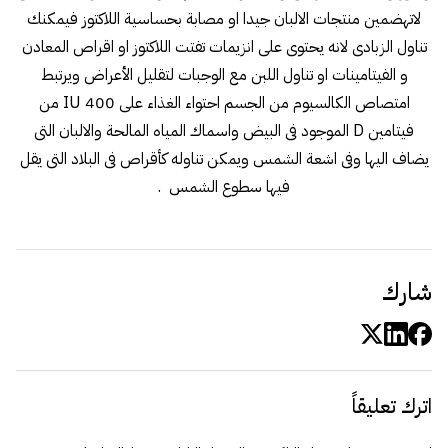
لاتهضمين منتجات الالبان جيدا او مصابة بحساسية اللاكتوز فيمكنك
تناول الزبادى لانه يحتوى على انزيمات تفتت اللاكتوز او اقراص المعادن
و الفيتامينات او تناول اللبن مع الوجبات لتقليل الأعراض ويرتبط
امتصاص الكالسيوم من الجسم احتواء الغذاء على 400 IU من
فيتامين D الموجود فى البيض واسماك المياه المالحة والالبان التى
يضاف اليها وفى اشعة الشمس ويمكن تناوله كأقراص فى البلاد التى يقل
فيها سطوع الشمس .
شارك
اترك تعليقاً