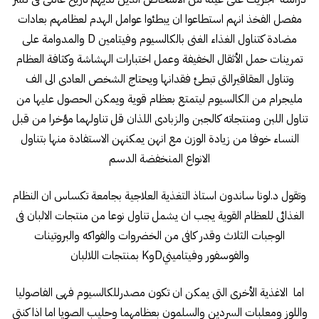
مفصل الفخذ انهم استطاعوا ان يبطئوا عوامل الهدم لعظامهم بعادات
مضادة كتناول الغذاء الغنى بالكالسيوم وفيتامين D والمدوامة على
تمرينات حمل الأثقال الخفيفة وعمل اختبارات الهشاشة وكثافة العظام
وتناول العقاقيرالتى تبطئ فقدانها ويحتاج الشخص العادى الى الف
مليجرام من الكالسيوم ليتمتع بعظام قوية ويمكن الحصول عليها من
تناول اللبن ومنتجاته كالجبن والزبادى اللذان قل تناولهما مؤخرا من قبل
النساء خوفا من زيادة الوزن مع انهن يمكنهن الاستفادة منها بتناول
الانواع المنخفضة الدسم
وتقول د.لونا ساندون استاذ التغذية العلاجية بجامعة تكساس ان النظام
الغذائى للعظام القوية يجب ان يشمل تناول نوعا من منتجات الالبان فى
الوجبات الثلاث وقدر كافى من الخضروات والفواكه والبروتينات
والفوسفور وفيتامينيDوK بمنتجات اللالبان
اما الاغذية الأخرى التى يمكن ان تكون مصدرللكالسيوم فهى الفاصوليا
واللوز ومعلبات السردين والسلمون بعظامهما وحليب الصويا اما اذا كنتى