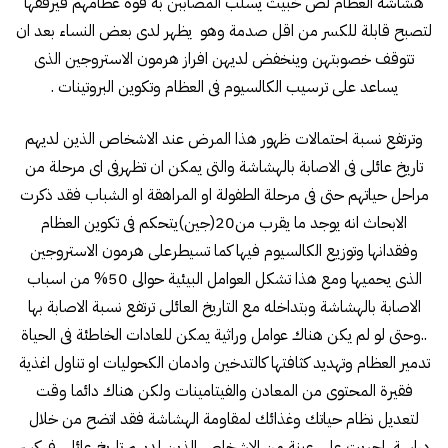
هشاشة العظام لص خبيث يسلب المصاببن به قوة عظامهم فيرققها
لتصبح قابلة للكسر من اقل صدمة وهو يظهر لدى بعض النساء بعد ان
تتوقف خصوبتهن وينخفض لديهن افراز هرمون الاستروجين الذى
يساعد على ترسيب الكالسيوم فى العظام وتكوين البروتينات .
وترتفع نسبة احتمالات ظهور هذا المرض عند الاشخاص الذين لديهم
تاريخ عائلى فى الاصابة بالهشاشة والتى يمكن ان تظهرفى اى مرحلة من
مراحل حياتهم حتى فى مرحلة الطفولة او المراهقة او الشباب فقد ذكرت
الابحاث انه يوجد ما يقرب من20(جين)يتحكم فى تكوين العظام
وفقدانها وتوزيع الكالسيوم فيها كما تسيطرعلى هرمون الاستروجين
الذى يحميها ومع هذا تشكل العوامل البيئية حوالى 50% من اسباب
الاصابة بالهشاشة وبتداخله مع التاريخ العائلى ترتفع نسبة الاصابة بها
..وحتى لو لم يكن هناك عوامل وراثية يمكن للعادات الخاطئة فى الحياة
تدمير العظام وتهديد كثافتها كالتدخين وادمان الكحوليات او تناول اغذية
فقيرة المحتوى من المعادن والفيتامينات ولكن هناك دائما وقت
لتعديل نظام حياتك وغذائك لمقاومة الهشاشة فقد اتضح من خلال
دراسة اجريت على عينة من الاشخاص الذين لديهم تاريخ عائلى فى كسر