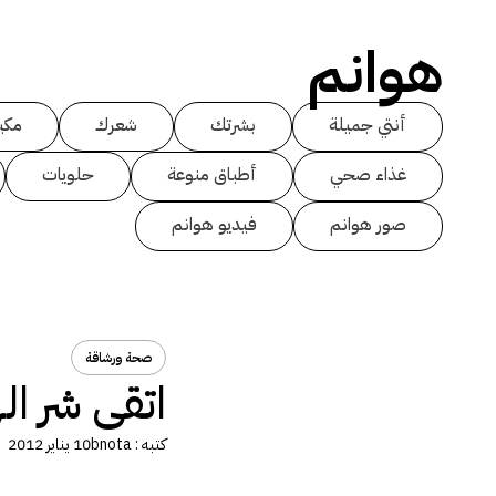
هوانم
أنتي جميلة
بشرتك
شعرك
مكي
غذاء صحي
أطباق منوعة
حلويات
صور هوانم
فيديو هوانم
صحة ورشاقة
اتقى شر ا
كتبه :
bnota
10 يناير 2012