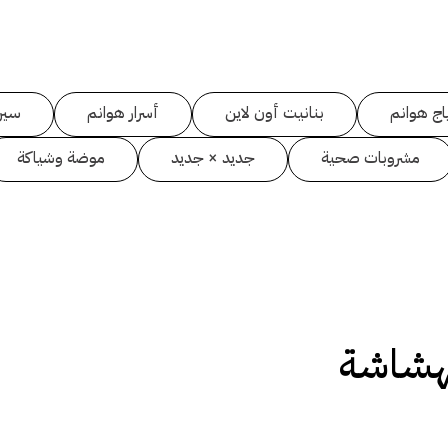
اج هوانم
بنانيت أون لاين
أسرار هوانم
سين
مشروبات صحية
جديد × جديد
موضة وشياكة
لهشاشة