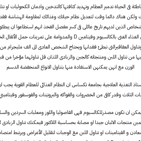
طئة فى الحياة تدمير العظام وتهديد كثافتها كالتدخين وادمان الكحوليات او تن
ات ولكن هناك دائما وقت لتعديل نظام حياتك وغذائك لمقاومة الهشاشة فق
خاص الذين لديهم تاريخ عائلى فى كسر مفصل الفخذ انهم استطاعوا ان يبطئو
بعادات مضادة كتناول الغذاء الغنى بالكالسيوم وفيتامين D والمدوامة على تمر
تناول العقاقيرالتى تبطئ فقدانها ويحتاج الشخص العادى الى الف مليجرام من 
 من تناول اللبن ومنتجاته كالجبن والزبادى اللذان قل تناولهما مؤخرا من قب
الوزن مع انهن يمكنهن الاستفادة منها بتناول الانواع المنخفضة الدسم
تاذ التغذية العلاجية بجامعة تكساس ان النظام الغذائى للعظام القوية يجب 
لثلاث وقدر كافى من الخضروات والفواكه والبروتينات والفوسفور وفيتامينيDوK بمنتجات اللالبان
تى يمكن ان تكون مصدرللكالسيوم فهى الفاصوليا واللوز ومعلبات السردين وال
هضمين منتجات الالبان جيدا او مصابة بحساسية اللاكتوز فيمكنك تناول الزبادى 
لمعادن و الفيتامينات او تناول اللبن مع الوجبات لتقليل الأعراض ويرتبط ام