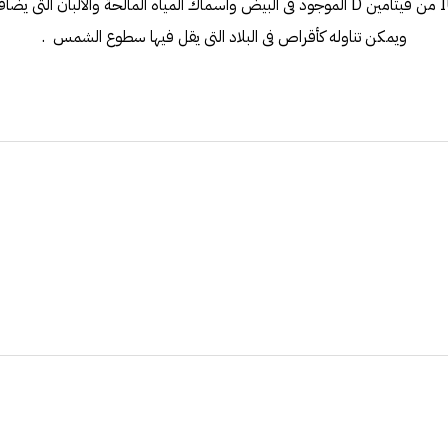
احتواء الغذاء على 400 IU من فيتامين D الموجود فى البيض واسماك المياه المالحة والال
ويمكن تناوله كأقراص فى البلاد التى يقل فيها سطوع الشمس .