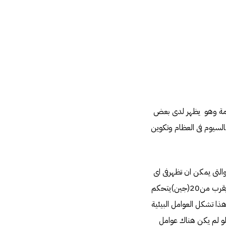
دمة وهو يظهر لدى بعض
لسيوم فى العظام وتكوين
التى يمكن ان تظهرفى اى
مرحلة من مراحل حياتهم حتى فى مرحلة الطفولة او المراهقة او الشباب فقد ذكرت الابحاث انه يوجد ما يقرب من20(جين)يتحكم
ذا تشكل العوامل البيئية
تى لو لم يكن هناك عوامل