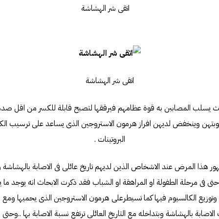
اتقى شر الهشاشة
يسلب المصاببن به قوة عظامهم فيرققها لتصبح قابلة للكسر من اقل ص
بتهن وينخفض لديهن افراز هرمون الاستروجين الذى يساعد على ترسيب الكا
البروتينات .
ور هذا المرض عند الاشخاص الذين لديهم تاريخ عائلى فى الاصابة بالهشاشة و
 وتوزيع الكالسيوم فيها كما تسيطرعلى هرمون الاستروجين الذى يحميها ومع ه
سباب الاصابة بالهشاشة وبتداخله مع التاريخ العائلى ترتفع نسبة الاصابة بها ..وح