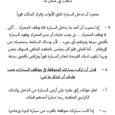
تذهب إلى مكان ما.
بمجرد أن تدخل السيارة اغلق الأبواب واترك المكان فوراً.
5 – إذا شعرت أن أحد ما بداخل السيارة فلا توقف المحرك … أكرر…
لا توقف المحرك … بل يجب عليك أن تدير المحرك وتقود السيارة
بأقصى سرعة وترتطم بأي شيء … لأن وسائد السلامة ستحميك من
الإرتطام … أما الجاني فلو كان يجلس بالمقعد الخلفي فسوف يتضرر
وبهذا يكون لديك الفرصة لتغادر السيارة فوراً وتركض بأقصى سرعة.
6 –
قبل أن تركب سيارتك المتوقفة في مواقف السيارات يجب
عليك أن تتذكر ما يلي:
أ – انظر حولك، إلق نظرة على أرض السيارة من الداخل وكذلك
الكراسي الخلفية، ربما دخلها أحدهم قبلك.
ب – إذا كانت سيارتك متوقفة بالقرب من سيارة كبيرة وزجاجها