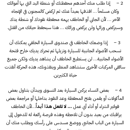
2 – إذا طلب منك أحدهم محفظتك أو شنطة اليد التي بها أموالك
وكان مسلحاً … اقذفها بعيداً عنك ثم اركض كالمجنون في الإتجاه
الآخر … لأن الجاني أو الخاطف يهمه محفظة نقودك أو شنطة يدك
وسيركض ورائها ولن يركض ورائك … هذا سيحفظ حياتك من القتل.
3 – إذا وضعك الخاطف في صندوق السيارة الخلفي يمكنك أن
تسحب الأضواء الجانبية للسيارة وتزيلها ثم تحرك يديك خارج فتحة
الأضواء الجانبية… لن يستطيع الخاطف أن يشاهد يديك ولكن جميع
سائقي المركبات الأخرى ستشاهد المنظر وينقذونك، هذه الحركة أنقذت
حياة الكثيرين.
4 – بعض النساء يركبن السيارة بعد التسوق ويبدأن بتناول بعض
المأكولات أو يقمن بفتح المحفظة وعد النقود بداخلها أو مراجعة بعض
فواتير الشراء أو أداء أي عمل
… لا تفعل هذا أبداً
…لأن الخاطف
يراقبك من بعيد بدون أن تلاحظه وهذه فرصة رائعة له للدخول إلى
السيارة من الباب الجانبي ووضع مسدس على رأسك ويطلب منك أن